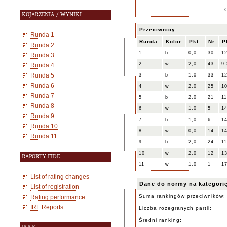
KOJARZENIA / WYNIKI
Przeciwnicy
Runda 1
Runda
Kolor
Pkt.
Nr
P
Runda 2
1
b
0,0
30
12
Runda 3
2
w
2,0
43
9.
Runda 4
Runda 5
3
b
1,0
33
12
Runda 6
4
w
2,0
25
10
Runda 7
5
b
2,0
21
11
Runda 8
6
w
1,0
5
14
Runda 9
7
b
1,0
6
14
Runda 10
8
w
0,0
14
14
Runda 11
9
b
2,0
24
11
10
w
2,0
12
13
RAPORTY FIDE
11
w
1,0
1
17
List of rating changes
Dane do normy na kategori
List of registration
Suma rankingów przeciwników:
Rating performance
IRL Reports
Liczba rozegranych partii:
Średni ranking: