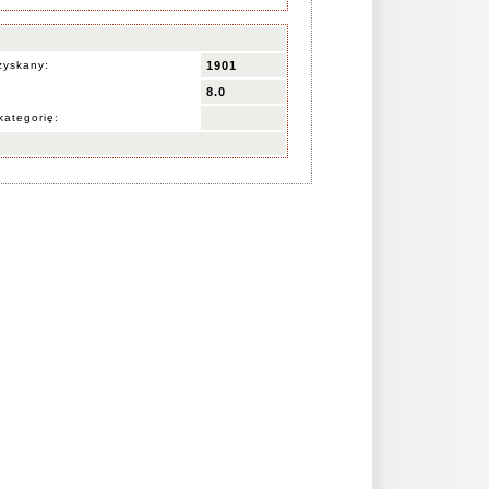
zyskany:
1901
8.0
kategorię: