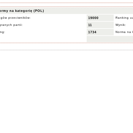
ormy na kategorię (POL)
ngów przeciwników:
19000
Ranking u
ranych partii:
11
Wynik:
ing:
1734
Norma na 