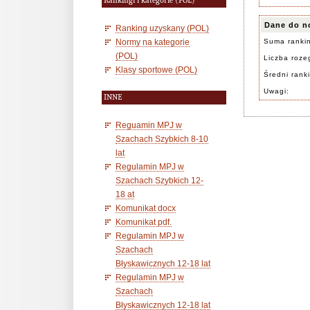
Rankingi i kategorie (POL)
Dane do n
Ranking uzyskany (POL)
Normy na kategorie
Suma ranki
(POL)
Liczba rozeg
Klasy sportowe (POL)
Średni rank
Uwagi:
INNE
Reguamin MPJ w
Szachach Szybkich 8-10
lat
Regulamin MPJ w
Szachach Szybkich 12-
18 at
Komunikat docx
Komunikat pdf.
Regulamin MPJ w
Szachach
Błyskawicznych 12-18 lat
Regulamin MPJ w
Szachach
Błyskawicznych 12-18 lat