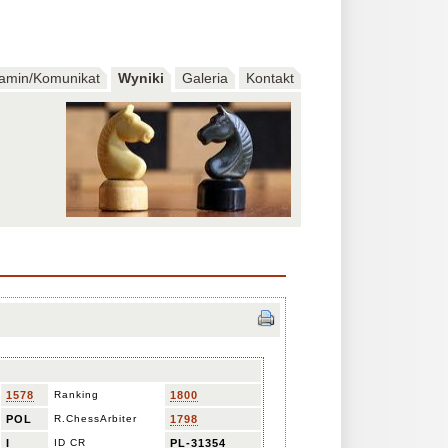
amin/Komunikat
Wyniki
Galeria
Kontakt
1578
Ranking
1800
POL
R.ChessArbiter
1798
I
ID CR
PL-31354