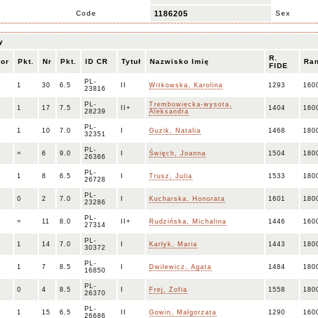
Code
1186205
Sex
y
R.
lor
Pkt.
Nr
Pkt.
ID CR
Tytuł
Nazwisko Imię
Ra
FIDE
PL-
1
30
6.5
II
Witkowska, Karolina
1293
160
23816
PL-
Trembowiecka-wysota,
1
17
7.5
II+
1404
160
28239
Aleksandra
PL-
1
10
7.0
I
Guzik, Natalia
1468
180
32351
PL-
=
6
9.0
I
Święch, Joanna
1504
180
26366
PL-
1
8
6.5
I
Trusz, Julia
1533
180
26728
PL-
0
2
7.0
I
Kucharska, Honorata
1601
180
23286
PL-
=
11
8.0
II+
Rudzińska, Michalina
1446
160
27314
PL-
1
14
7.0
I
Karłyk, Maria
1443
180
30372
PL-
1
7
8.5
I
Dwilewicz, Agata
1484
180
16850
PL-
0
4
8.5
I
Frej, Zofia
1558
180
26370
PL-
1
15
6.5
II
Gowin, Małgorzata
1290
160
26686