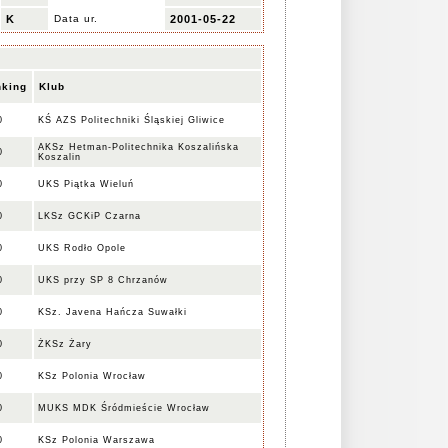
K
Data ur.
2001-05-22
nking
Klub
0
KŚ AZS Politechniki Śląskiej Gliwice
AKSz Hetman-Politechnika Koszalińska
0
Koszalin
0
UKS Piątka Wieluń
0
LKSz GCKiP Czarna
0
UKS Rodło Opole
0
UKS przy SP 8 Chrzanów
0
KSz. Javena Hańcza Suwałki
0
ŻKSz Żary
0
KSz Polonia Wrocław
0
MUKS MDK Śródmieście Wrocław
0
KSz Polonia Warszawa