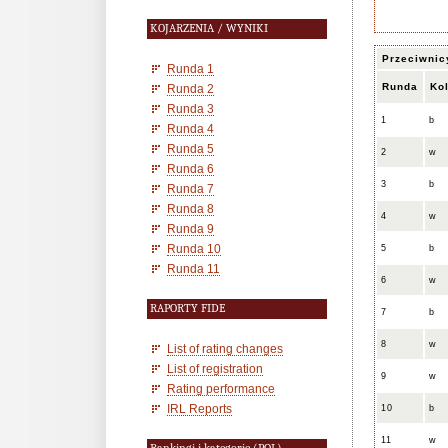
KOJARZENIA / WYNIKI
Przeciwnic
Runda 1
Runda
Ko
Runda 2
Runda 3
1
b
Runda 4
Runda 5
2
w
Runda 6
3
b
Runda 7
Runda 8
4
w
Runda 9
Runda 10
5
b
Runda 11
6
w
RAPORTY FIDE
7
b
8
w
List of rating changes
List of registration
9
w
Rating performance
IRL Reports
10
b
11
w