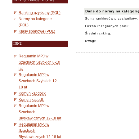
Rankingi i kategorie (POL)
Dane do normy na kategori
Ranking uzyskany (POL)
Normy na kategorie
Suma rankingów przeciwników:
(POL)
Liczba rozegranych partii:
Klasy sportowe (POL)
Średni ranking:
Uwagi:
INNE
Reguamin MPJ w
Szachach Szybkich 8-10
lat
Regulamin MPJ w
Szachach Szybkich 12-
18 at
Komunikat docx
Komunikat pdf.
Regulamin MPJ w
Szachach
Błyskawicznych 12-18 lat
Regulamin MPJ w
Szachach
Błyskawicznych 12-18 lat