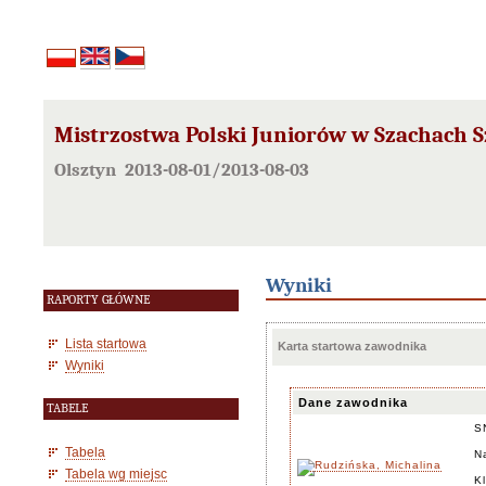
Mistrzostwa Polski Juniorów w Szachach S
Olsztyn 2013-08-01/2013-08-03
Wyniki
RAPORTY GŁÓWNE
Lista startowa
Karta startowa zawodnika
Wyniki
Dane zawodnika
TABELE
S
Tabela
N
Tabela wg miejsc
K