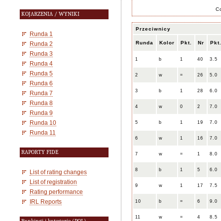
C
KOJARZENIA / WYNIKI
Przeciwnicy
Runda 1
Runda
Kolor
Pkt.
Nr
Pkt
Runda 2
Runda 3
1
b
1
40
3.5
Runda 4
Runda 5
2
w
=
26
5.0
Runda 6
3
b
1
28
6.0
Runda 7
Runda 8
4
w
0
2
7.0
Runda 9
Runda 10
5
b
1
19
7.0
Runda 11
6
w
1
16
7.0
RAPORTY FIDE
7
w
=
1
8.0
8
b
1
5
6.0
List of rating changes
List of registration
9
w
1
17
7.5
Rating performance
IRL Reports
10
b
=
6
9.0
11
w
=
4
8.5