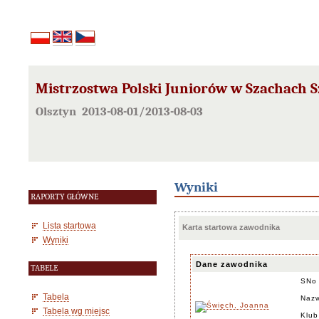
Mistrzostwa Polski Juniorów w Szachach S
Olsztyn 2013-08-01/2013-08-03
Wyniki
RAPORTY GŁÓWNE
Lista startowa
Karta startowa zawodnika
Wyniki
Dane zawodnika
TABELE
SNo
Tabela
Nazw
Tabela wg miejsc
Klub