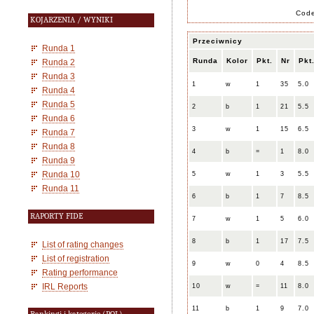
Cod
KOJARZENIA / WYNIKI
Przeciwnicy
Runda 1
Runda
Kolor
Pkt.
Nr
Pkt
Runda 2
Runda 3
1
w
1
35
5.0
Runda 4
Runda 5
2
b
1
21
5.5
Runda 6
3
w
1
15
6.5
Runda 7
Runda 8
4
b
=
1
8.0
Runda 9
Runda 10
5
w
1
3
5.5
Runda 11
6
b
1
7
8.5
RAPORTY FIDE
7
w
1
5
6.0
8
b
1
17
7.5
List of rating changes
List of registration
9
w
0
4
8.5
Rating performance
IRL Reports
10
w
=
11
8.0
11
b
1
9
7.0