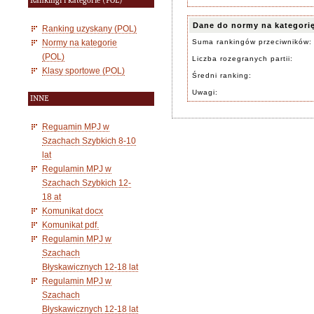
Rankingi i kategorie (POL)
Dane do normy na kategori
Ranking uzyskany (POL)
Normy na kategorie
Suma rankingów przeciwników:
(POL)
Liczba rozegranych partii:
Klasy sportowe (POL)
Średni ranking:
Uwagi:
INNE
Reguamin MPJ w
Szachach Szybkich 8-10
lat
Regulamin MPJ w
Szachach Szybkich 12-
18 at
Komunikat docx
Komunikat pdf.
Regulamin MPJ w
Szachach
Błyskawicznych 12-18 lat
Regulamin MPJ w
Szachach
Błyskawicznych 12-18 lat