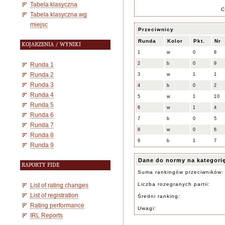
Tabela klasyczna
C
Tabela klasyczna wg
miejsc
Przeciwnicy
Runda
Kolor
Pkt.
Nr
KOJARZENIA / WYNIKI
1
w
0
8
2
b
0
9
Runda 1
Runda 2
3
w
1
1
Runda 3
4
b
0
2
Runda 4
5
w
1
10
Runda 5
6
w
1
4
Runda 6
7
b
0
5
Runda 7
8
w
0
6
Runda 8
9
b
1
7
Runda 9
Dane do normy na kategori
RAPORTY FIDE
Suma rankingów przeciwników:
Liczba rozegranych partii:
List of rating changes
List of registration
Średni ranking:
Rating performance
Uwagi:
IRL Reports