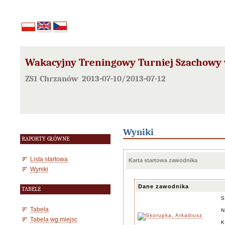
Wakacyjny Treningowy Turniej Szachowy
ZS1 Chrzanów 2013-07-10/2013-07-12
Wyniki
RAPORTY GŁÓWNE
Lista startowa
Karta startowa zawodnika
Wyniki
Dane zawodnika
TABELE
S
Tabela
N
Tabela wg miejsc
K