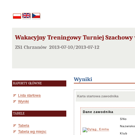
Wakacyjny Treningowy Turniej Szachowy
ZS1 Chrzanów 2013-07-10/2013-07-12
Wyniki
RAPORTY GŁÓWNE
Lista startowa
Karta startowa zawodnika
Wyniki
Dane zawodnika
TABELE
SNo
Tabela
Nazwisko
Tabela wg miejsc
Klub