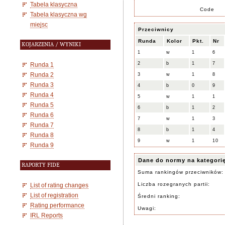
Tabela klasyczna
Code
Tabela klasyczna wg
miejsc
Przeciwnicy
Runda
Kolor
Pkt.
Nr
KOJARZENIA / WYNIKI
1
w
1
6
2
b
1
7
Runda 1
Runda 2
3
w
1
8
Runda 3
4
b
0
9
Runda 4
5
w
1
1
Runda 5
6
b
1
2
Runda 6
7
w
1
3
Runda 7
8
b
1
4
Runda 8
9
w
1
10
Runda 9
Dane do normy na kategori
RAPORTY FIDE
Suma rankingów przeciwników:
Liczba rozegranych partii:
List of rating changes
List of registration
Średni ranking:
Rating performance
Uwagi:
IRL Reports