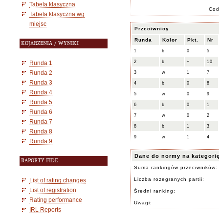
Tabela klasyczna
Co
Tabela klasyczna wg
miejsc
Przeciwnicy
Runda
Kolor
Pkt.
Nr
KOJARZENIA / WYNIKI
1
b
0
5
2
b
+
10
Runda 1
Runda 2
3
w
1
7
Runda 3
4
b
0
8
Runda 4
5
w
0
9
Runda 5
6
b
0
1
Runda 6
7
w
0
2
Runda 7
8
b
1
3
Runda 8
9
w
1
4
Runda 9
Dane do normy na kategori
RAPORTY FIDE
Suma rankingów przeciwników:
Liczba rozegranych partii:
List of rating changes
List of registration
Średni ranking:
Rating performance
Uwagi:
IRL Reports