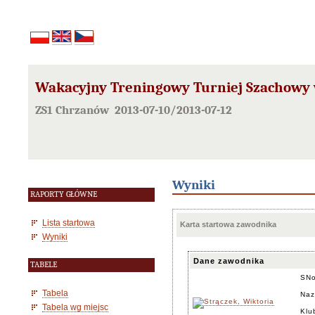
Wakacyjny Treningowy Turniej Szachowy
ZS1 Chrzanów 2013-07-10/2013-07-12
Wyniki
RAPORTY GŁÓWNE
Lista startowa
Karta startowa zawodnika
Wyniki
Dane zawodnika
TABELE
SN
Tabela
Naz
Tabela wg miejsc
Klu