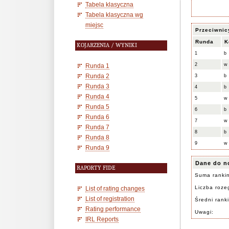
Tabela klasyczna
Tabela klasyczna wg
miejsc
Przeciwnic
Runda
K
KOJARZENIA / WYNIKI
1
b
2
w
Runda 1
Runda 2
3
b
Runda 3
4
b
Runda 4
5
w
Runda 5
6
b
Runda 6
7
w
Runda 7
8
b
Runda 8
9
w
Runda 9
Dane do n
RAPORTY FIDE
Suma ranki
Liczba rozeg
List of rating changes
List of registration
Średni rank
Rating performance
Uwagi:
IRL Reports