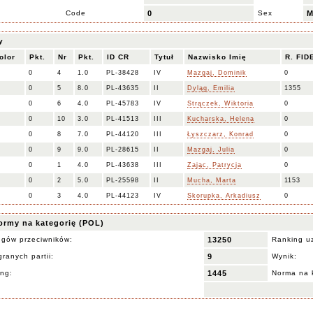
Code
0
Sex
y
olor
Pkt.
Nr
Pkt.
ID CR
Tytuł
Nazwisko Imię
R. FID
0
4
1.0
PL-38428
IV
Mazgaj, Dominik
0
0
5
8.0
PL-43635
II
Dyląg, Emilia
1355
0
6
4.0
PL-45783
IV
Strączek, Wiktoria
0
0
10
3.0
PL-41513
III
Kucharska, Helena
0
0
8
7.0
PL-44120
III
Łyszczarz, Konrad
0
0
9
9.0
PL-28615
II
Mazgaj, Julia
0
0
1
4.0
PL-43638
III
Zając, Patrycja
0
0
2
5.0
PL-25598
II
Mucha, Marta
1153
0
3
4.0
PL-44123
IV
Skorupka, Arkadiusz
0
ormy na kategorię (POL)
ngów przeciwników:
13250
Ranking u
ranych partii:
9
Wynik:
ing:
1445
Norma na 