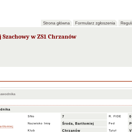
Strona główna
Formularz zgłoszenia
Regul
j Szachowy w ZS1 Chrzanów
 zawodnika
dnika
SNo
7
R. FIDE
0
Nazwisko Imię
Środa, Bartłomiej
Fed
P
Klub
Chrzanów
Tytuł
V