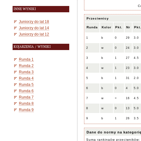
C
INNE WYNIKI
Przeciwnicy
Juniorzy do lat 18
Runda
Kolor
Pkt.
Nr
Pkt
Juniorzy do lat 14
Juniorzy do lat 12
1
b
0
29
3.0
KOJARZENIA / WYNIKI
2
w
0
24
3.0
3
b
1
27
4.5
Runda 1
Runda 2
4
w
1
23
3.0
Runda 3
Runda 4
5
b
1
31
2.0
Runda 5
6
b
0
4
5.0
Runda 6
Runda 7
7
w
=
16
4.5
Runda 8
8
w
0
13
5.0
Runda 9
9
b
1
26
3.5
Dane do normy na kategori
Suma rankingów przeciwników: