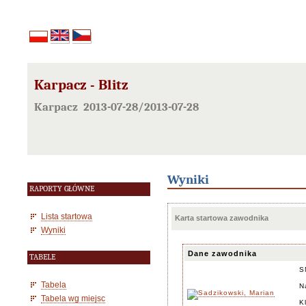
Karpacz - Blitz
Karpacz 2013-07-28/2013-07-28
Wyniki
RAPORTY GŁÓWNE
Lista startowa
Karta startowa zawodnika
Wyniki
Dane zawodnika
TABELE
S
Tabela
N
Tabela wg miejsc
K