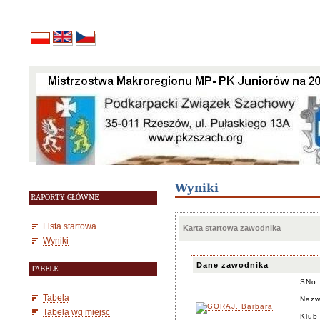
Wyniki
RAPORTY GŁÓWNE
Lista startowa
Karta startowa zawodnika
Wyniki
Dane zawodnika
TABELE
SNo
Tabela
Nazw
Tabela wg miejsc
Klub