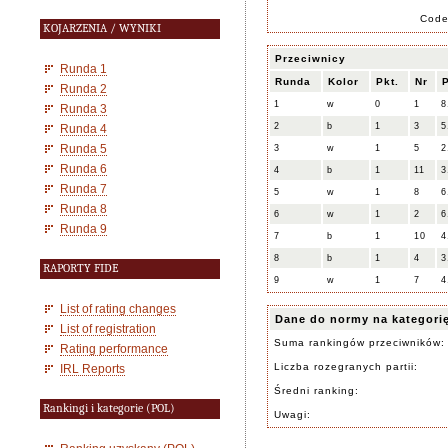
Cod
KOJARZENIA / WYNIKI
Przeciwnicy
Runda 1
Runda
Kolor
Pkt.
Nr
P
Runda 2
1
w
0
1
8
Runda 3
2
b
1
3
5
Runda 4
Runda 5
3
w
1
5
2
Runda 6
4
b
1
11
3
Runda 7
5
w
1
8
6
Runda 8
6
w
1
2
6
Runda 9
7
b
1
10
4
8
b
1
4
3
RAPORTY FIDE
9
w
1
7
4
List of rating changes
Dane do normy na kategori
List of registration
Suma rankingów przeciwników:
Rating performance
Liczba rozegranych partii:
IRL Reports
Średni ranking:
Rankingi i kategorie (POL)
Uwagi: