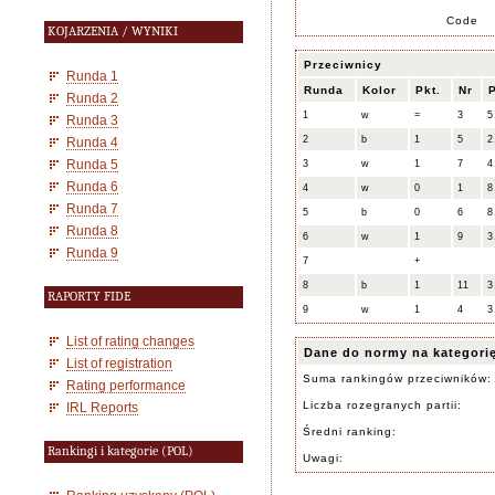
Code
KOJARZENIA / WYNIKI
Przeciwnicy
Runda 1
Runda
Kolor
Pkt.
Nr
P
Runda 2
1
w
=
3
5
Runda 3
2
b
1
5
2
Runda 4
Runda 5
3
w
1
7
4
Runda 6
4
w
0
1
8
Runda 7
5
b
0
6
8
Runda 8
6
w
1
9
3
Runda 9
7
+
8
b
1
11
3
RAPORTY FIDE
9
w
1
4
3
List of rating changes
Dane do normy na kategori
List of registration
Suma rankingów przeciwników:
Rating performance
Liczba rozegranych partii:
IRL Reports
Średni ranking:
Rankingi i kategorie (POL)
Uwagi: