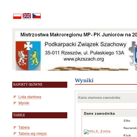
Wyniki
RAPORTY GŁÓWNE
Lista startowa
Karta startowa zawodnika
Wyniki
Dane zawodnika
TABELE
SNo
Tabela
Nazwisk
Tabela wg miejsc
Klub