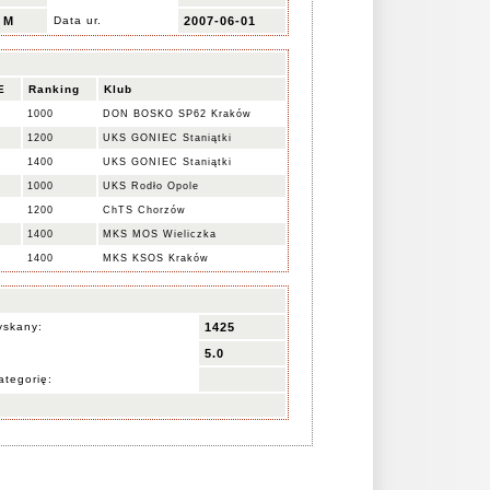
M
Data ur.
2007-06-01
E
Ranking
Klub
1000
DON BOSKO SP62 Kraków
1200
UKS GONIEC Staniątki
1400
UKS GONIEC Staniątki
1000
UKS Rodło Opole
1200
ChTS Chorzów
1400
MKS MOS Wieliczka
1400
MKS KSOS Kraków
yskany:
1425
5.0
ategorię: