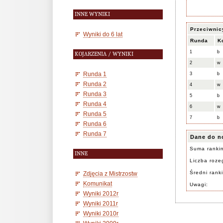
INNE WYNIKI
Przeciwnic
Wyniki do 6 lat
Runda
K
1
b
KOJARZENIA / WYNIKI
2
w
Runda 1
3
b
Runda 2
4
w
Runda 3
5
b
Runda 4
6
w
Runda 5
7
b
Runda 6
Runda 7
Dane do n
Suma ranki
INNE
Liczba rozeg
Średni rank
Zdjęcia z Mistrzostw
Komunikat
Uwagi:
Wyniki 2012r
Wyniki 2011r
Wyniki 2010r