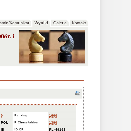
amin/Komunikat
Wyniki
Galeria
Kontakt
6r. i
0
Ranking
1600
POL
R.ChessArbiter
1390
III
ID CR
PL-49193