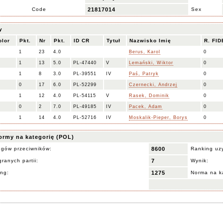
Code
21817014
Sex
y
olor
Pkt.
Nr
Pkt.
ID CR
Tytuł
Nazwisko Imię
R. FID
1
23
4.0
Berus, Karol
0
1
13
5.0
PL-47440
V
Lemański, Wiktor
0
1
8
3.0
PL-39551
IV
Paś, Patryk
0
0
17
6.0
PL-52299
Czernecki, Andrzej
0
1
12
4.0
PL-54115
V
Rasek, Dominik
0
0
2
7.0
PL-49185
IV
Pacek, Adam
0
1
14
4.0
PL-52716
IV
Moskalik-Pieper, Borys
0
ormy na kategorię (POL)
ngów przeciwników:
8600
Ranking uz
ranych partii:
7
Wynik:
ing:
1275
Norma na k