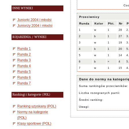
Co
INNE WYNIKI
Przeciwnicy
Juniorki 2004 i młodsi
Runda
Kolor
Pkt.
Nr
P
Juniorzy 2004 i młodsi
1
w
1
28
2
2
b
1
27
3
KOJARZENIA / WYNIKI
3
w
1
19
3
Runda 1
4
b
1
20
5
Runda 2
5
w
1
14
4
Runda 3
6
b
=
4
5
Runda 4
7
w
1
15
4
Runda 5
Runda 6
Dane do normy na kategori
Runda 7
Suma rankingów przeciwników:
Liczba rozegranych partii:
Rankingi i kategorie (POL)
Średni ranking:
Ranking uzyskany (POL)
Uwagi:
Normy na kategorie
(POL)
Klasy sportowe (POL)