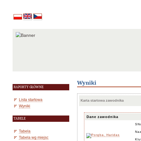
Wyniki
RAPORTY GŁÓWNE
Lista startowa
Karta startowa zawodnika
Wyniki
Dane zawodnika
TABELE
SN
Tabela
Naz
Tabela wg miejsc
Klu