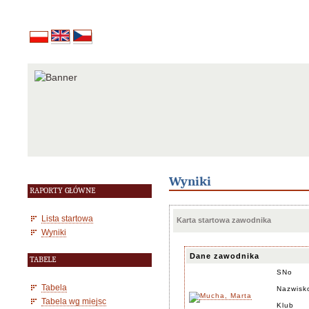
Wyniki
RAPORTY GŁÓWNE
Lista startowa
Karta startowa zawodnika
Wyniki
Dane zawodnika
TABELE
SNo
Tabela
Nazwisk
Tabela wg miejsc
Klub