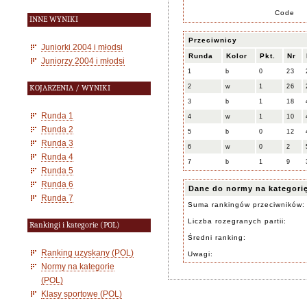
Code
INNE WYNIKI
Przeciwnicy
Juniorki 2004 i młodsi
Runda
Kolor
Pkt.
Nr
Juniorzy 2004 i młodsi
1
b
0
23
2
w
1
26
KOJARZENIA / WYNIKI
3
b
1
18
Runda 1
4
w
1
10
Runda 2
5
b
0
12
Runda 3
6
w
0
2
Runda 4
7
b
1
9
Runda 5
Runda 6
Dane do normy na kategori
Runda 7
Suma rankingów przeciwników:
Liczba rozegranych partii:
Rankingi i kategorie (POL)
Średni ranking:
Ranking uzyskany (POL)
Uwagi:
Normy na kategorie
(POL)
Klasy sportowe (POL)