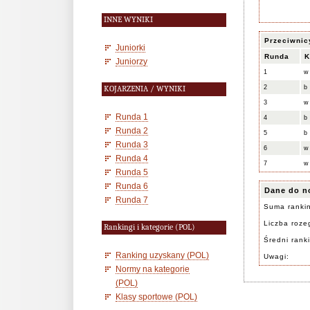
INNE WYNIKI
Przeciwnic
Juniorki
Runda
K
Juniorzy
1
w
2
b
KOJARZENIA / WYNIKI
3
w
Runda 1
4
b
Runda 2
5
b
Runda 3
6
w
Runda 4
7
w
Runda 5
Runda 6
Dane do n
Runda 7
Suma ranki
Liczba rozeg
Rankingi i kategorie (POL)
Średni rank
Ranking uzyskany (POL)
Uwagi:
Normy na kategorie
(POL)
Klasy sportowe (POL)