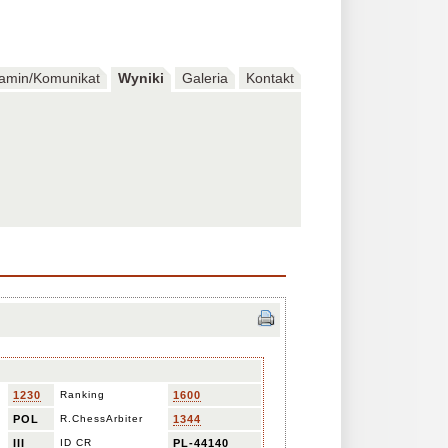
amin/Komunikat
Wyniki
Galeria
Kontakt
1230
Ranking
1600
POL
R.ChessArbiter
1344
III
ID CR
PL-44140