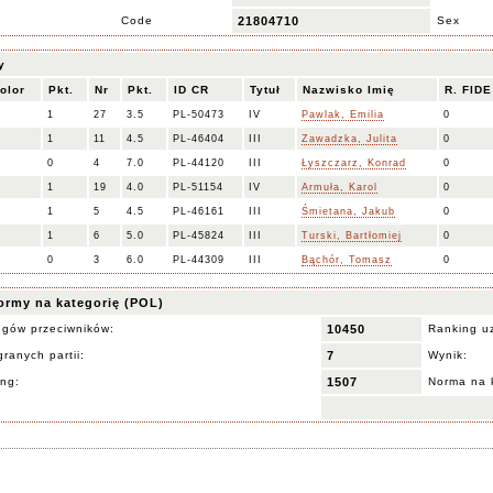
Code
21804710
Sex
y
olor
Pkt.
Nr
Pkt.
ID CR
Tytuł
Nazwisko Imię
R. FIDE
1
27
3.5
PL-50473
IV
Pawlak, Emilia
0
1
11
4.5
PL-46404
III
Zawadzka, Julita
0
0
4
7.0
PL-44120
III
Łyszczarz, Konrad
0
1
19
4.0
PL-51154
IV
Armuła, Karol
0
1
5
4.5
PL-46161
III
Śmietana, Jakub
0
1
6
5.0
PL-45824
III
Turski, Bartłomiej
0
0
3
6.0
PL-44309
III
Bąchór, Tomasz
0
ormy na kategorię (POL)
ngów przeciwników:
10450
Ranking u
ranych partii:
7
Wynik:
ing:
1507
Norma na 