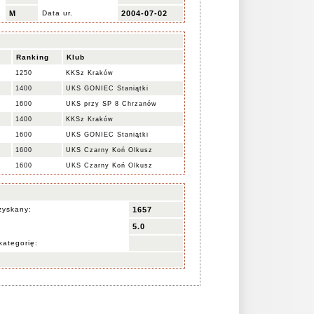
M
Data ur.
2004-07-02
Ranking
Klub
1250
KKSz Kraków
1400
UKS GONIEC Staniątki
1600
UKS przy SP 8 Chrzanów
1400
KKSz Kraków
1600
UKS GONIEC Staniątki
1600
UKS Czarny Koń Olkusz
1600
UKS Czarny Koń Olkusz
zyskany:
1657
5.0
kategorię: