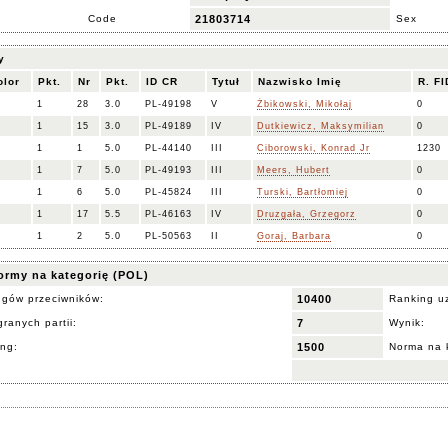
Code
21803714
Sex
y
olor
Pkt.
Nr
Pkt.
ID CR
Tytuł
Nazwisko Imię
R. F
1
28
3.0
PL-49198
V
Żbikowski, Mikołaj
0
1
15
3.0
PL-49189
IV
Dutkiewicz, Maksymilian
0
1
1
5.0
PL-44140
III
Ciborowski, Konrad Jr
1230
1
7
5.0
PL-49193
III
Meers, Hubert
0
1
6
5.0
PL-45824
III
Turski, Bartłomiej
0
1
17
5.5
PL-46163
IV
Druzgała, Grzegorz
0
1
2
5.0
PL-50563
II
Goraj, Barbara
0
ormy na kategorię (POL)
ngów przeciwników:
10400
Ranking u
ranych partii:
7
Wynik:
ing:
1500
Norma na 