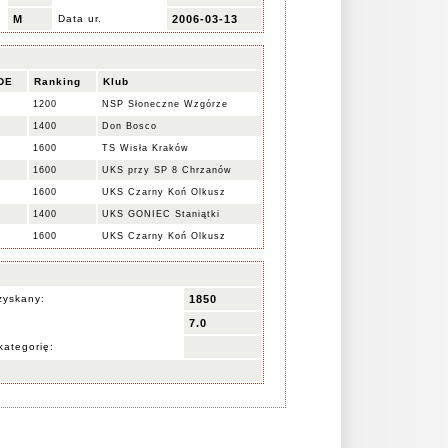
M
Data ur.
2006-03-13
IDE
Ranking
Klub
1200
NSP Słoneczne Wzgórze
1400
Don Bosco
1600
TS Wisła Kraków
1600
UKS przy SP 8 Chrzanów
1600
UKS Czarny Koń Olkusz
1400
UKS GONIEC Staniątki
1600
UKS Czarny Koń Olkusz
zyskany:
1850
7.0
kategorię: