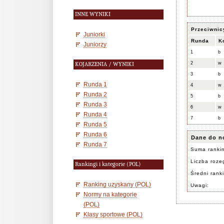
INNE WYNIKI
Przeciwnic
Juniorki
Runda
K
Juniorzy
1
b
2
w
KOJARZENIA / WYNIKI
3
b
Runda 1
4
w
Runda 2
5
b
Runda 3
6
w
Runda 4
7
b
Runda 5
Runda 6
Dane do n
Runda 7
Suma ranki
Liczba rozeg
Rankingi i kategorie (POL)
Średni rank
Ranking uzyskany (POL)
Uwagi:
Normy na kategorie
(POL)
Klasy sportowe (POL)