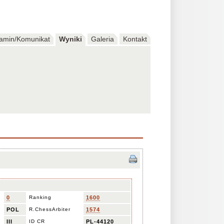
amin/Komunikat
Wyniki
Galeria
Kontakt
0
Ranking
1600
POL
R.ChessArbiter
1574
III
ID CR
PL-44120