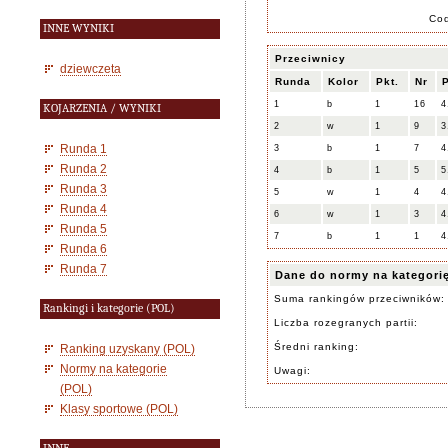
Co
INNE WYNIKI
Przeciwnicy
dziewczeta
Runda
Kolor
Pkt.
Nr
P
1
b
1
16
4
KOJARZENIA / WYNIKI
2
w
1
9
3
Runda 1
3
b
1
7
4
Runda 2
4
b
1
5
5
Runda 3
5
w
1
4
4
Runda 4
6
w
1
3
4
Runda 5
7
b
1
1
4
Runda 6
Runda 7
Dane do normy na kategori
Suma rankingów przeciwników:
Rankingi i kategorie (POL)
Liczba rozegranych partii:
Średni ranking:
Ranking uzyskany (POL)
Normy na kategorie
Uwagi:
(POL)
Klasy sportowe (POL)