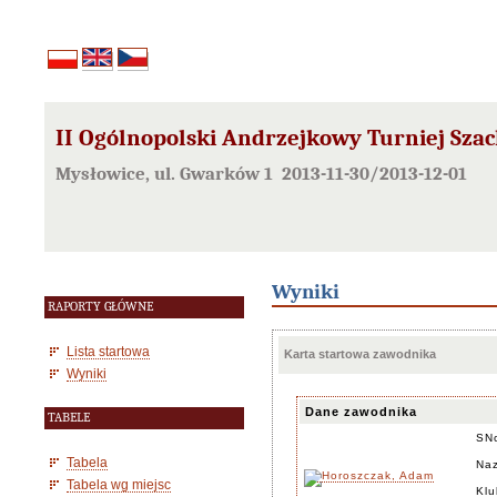
II Ogólnopolski Andrzejkowy Turniej Szach
Mysłowice, ul. Gwarków 1 2013-11-30/2013-12-01
Wyniki
RAPORTY GŁÓWNE
Lista startowa
Karta startowa zawodnika
Wyniki
Dane zawodnika
TABELE
SN
Tabela
Naz
Tabela wg miejsc
Klu