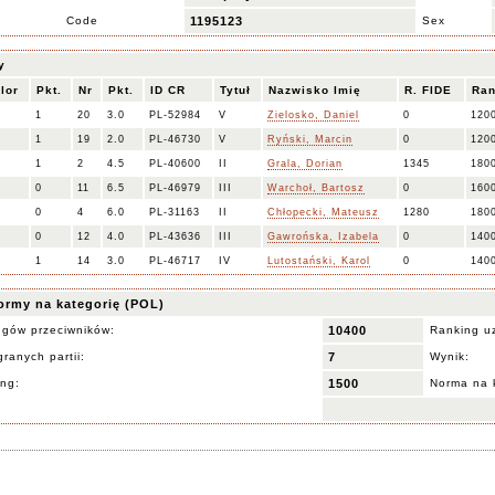
Code
1195123
Sex
y
lor
Pkt.
Nr
Pkt.
ID CR
Tytuł
Nazwisko Imię
R. FIDE
Ran
1
20
3.0
PL-52984
V
Zielosko, Daniel
0
120
1
19
2.0
PL-46730
V
Ryński, Marcin
0
120
1
2
4.5
PL-40600
II
Grala, Dorian
1345
180
0
11
6.5
PL-46979
III
Warchoł, Bartosz
0
160
0
4
6.0
PL-31163
II
Chłopecki, Mateusz
1280
180
0
12
4.0
PL-43636
III
Gawrońska, Izabela
0
140
1
14
3.0
PL-46717
IV
Lutostański, Karol
0
140
ormy na kategorię (POL)
ngów przeciwników:
10400
Ranking u
ranych partii:
7
Wynik:
ing:
1500
Norma na 