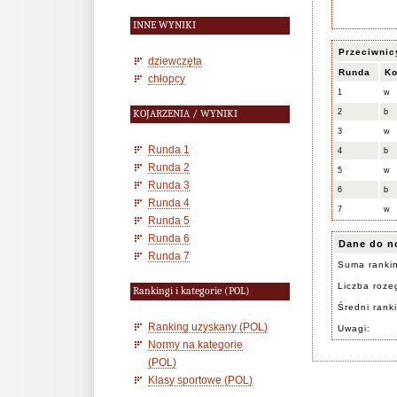
INNE WYNIKI
Przeciwnic
dziewczęta
Runda
Ko
chłopcy
1
w
2
b
KOJARZENIA / WYNIKI
3
w
Runda 1
4
b
Runda 2
5
w
Runda 3
6
b
Runda 4
7
w
Runda 5
Runda 6
Dane do n
Runda 7
Suma ranki
Liczba rozeg
Rankingi i kategorie (POL)
Średni rank
Ranking uzyskany (POL)
Uwagi:
Normy na kategorie
(POL)
Klasy sportowe (POL)