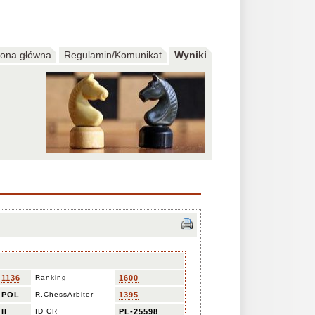
rona główna
Regulamin/Komunikat
Wyniki
1136
Ranking
1600
POL
R.ChessArbiter
1395
II
ID CR
PL-25598