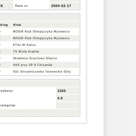
K
Data ur.
2004-02-17
king
Klub
0
MOSiR Klub Olimpijczyka Mysłowice
0
MOSiR Klub Olimpijczyka Mysłowice
0
KTSz-W Kalisz
0
TS Wisła Kraków
0
Akademia Szachowa Gliwice
0
UKS przy SP 8 Chrzanów
0
SSz Strzybniczanka Tarnowskie Góry
zyskany:
1550
4.0
kategorię: