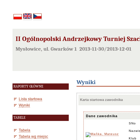
II Ogólnopolski Andrzejkowy Turniej Szach
Mysłowice, ul. Gwarków 1 2013-11-30/2013-12-01
Wyniki
RAPORTY GŁÓWNE
Lista startowa
Karta startowa zawodnika
Wyniki
Dane zawodnika
TABELE
SNo
Tabela
Nazwis
Tabela wg miejsc
Klub