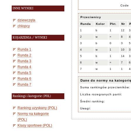
Code
INNE WYNIKI
Przeciwnicy
dziewczęta
Runda
Kolor
Pkt.
Nr
P
chłopcy
1
b
1
12
3
2
w
=
8
4
KOJARZENIA / WYNIKI
3
b
0
3
5
Runda 1
4
w
1
10
3
Runda 2
5
b
1
14
3
Runda 3
6
w
=
7
6
Runda 4
7
w
1
1
4
Runda 5
Runda 6
Dane do normy na kategori
Runda 7
Suma rankingów przeciwników:
Liczba rozegranych partii:
Rankingi i kategorie (POL)
Średni ranking:
Ranking uzyskany (POL)
Uwagi:
Normy na kategorie
(POL)
Klasy sportowe (POL)