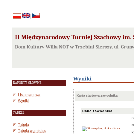
II Międzynarodowy Turniej Szachowy im. S
Dom Kultury Willa NOT w Trzebini-Sierszy, ul. Grun
Wyniki
RAPORTY GŁÓWNE
Lista startowa
Karta startowa zawodnika
Wyniki
Dane zawodnika
TABELE
S
Tabela
N
Tabela wg miejsc
K