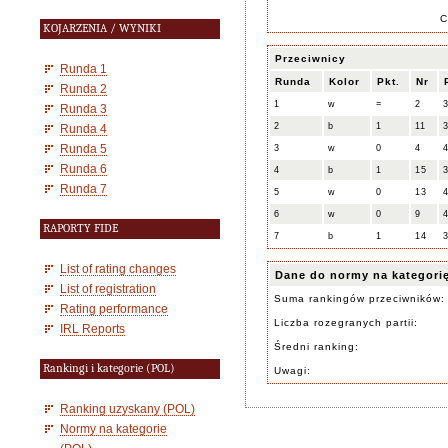
C
KOJARZENIA / WYNIKI
Przeciwnicy
Runda 1
Runda
Kolor
Pkt.
Nr
Runda 2
1
w
=
2
Runda 3
2
b
1
11
Runda 4
Runda 5
3
w
0
4
Runda 6
4
b
1
15
Runda 7
5
w
0
13
6
w
0
9
RAPORTY FIDE
7
b
1
14
List of rating changes
Dane do normy na kategori
List of registration
Suma rankingów przeciwników:
Rating performance
Liczba rozegranych partii:
IRL Reports
Średni ranking:
Rankingi i kategorie (POL)
Uwagi:
Ranking uzyskany (POL)
Normy na kategorie