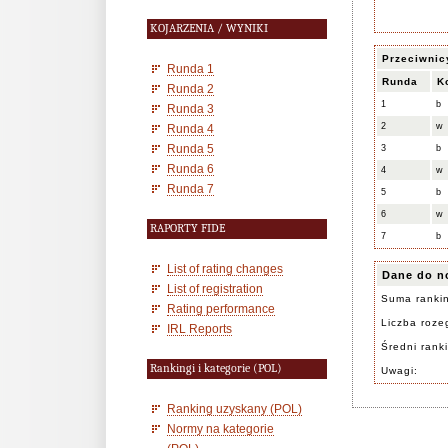
KOJARZENIA / WYNIKI
Przeciwnic
Runda 1
Runda
K
Runda 2
1
b
Runda 3
2
w
Runda 4
Runda 5
3
b
Runda 6
4
w
Runda 7
5
b
6
w
RAPORTY FIDE
7
b
List of rating changes
Dane do n
List of registration
Suma ranki
Rating performance
Liczba rozeg
IRL Reports
Średni rank
Rankingi i kategorie (POL)
Uwagi:
Ranking uzyskany (POL)
Normy na kategorie