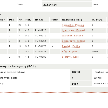
Code
21814414
Sex
y
olor
Pkt.
Nr
Pkt.
ID CR
Tytuł
Nazwisko Imię
R. FIDE
1
20
1.0
Korpacka, Paulina
0
1
5
4.0
PL-44120
III
Łyszczarz, Konrad
0
0
7
5.0
PL-46979
III
Warchoł, Bartosz
0
0
3
4.5
PL-43054
II
Ślusarczyk, Milena
0
1
14
3.0
PL-50473
IV
Pawlak, Emilia
0
0
1
5.0
PL-38937
III
Róg, Szymon
1039
0
9
4.5
PL-49880
III
Starzyk, Karol
0
ormy na kategorię (POL)
ngów przeciwników:
10250
Ranking u
ranych partii:
7
Wynik:
ing:
1457
Norma na 