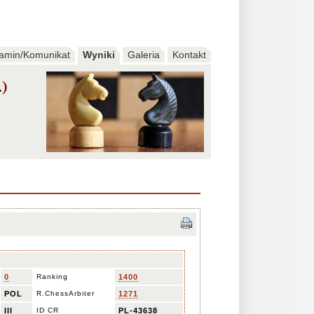
amin/Komunikat
Wyniki
Galeria
Kontakt
.)
0
Ranking
1400
POL
R.ChessArbiter
1271
III
ID CR
PL-43638