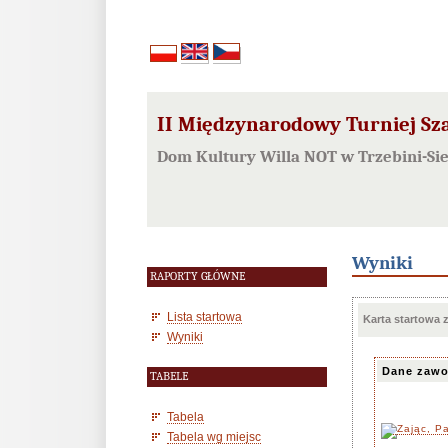
II Międzynarodowy Turniej Sza
Dom Kultury Willa NOT w Trzebini-Sie
Wyniki
RAPORTY GŁÓWNE
Lista startowa
Karta startowa
Wyniki
Dane zawo
TABELE
Tabela
Tabela wg miejsc