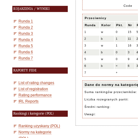
Code
KOJARZENIA / WYNIKI
Przeciwnicy
Runda 1
Runda
Kolor
Pkt.
Nr
Runda 2
1
w
0
15
Runda 3
2
b
1
11
Runda 4
Runda 5
3
w
1
16
Runda 6
4
b
0
3
Runda 7
5
w
0
9
6
b
=
6
RAPORTY FIDE
7
+
List of rating changes
Dane do normy na kategori
List of registration
Suma rankingów przeciwników:
Rating performance
Liczba rozegranych partii:
IRL Reports
Średni ranking:
Rankingi i kategorie (POL)
Uwagi:
Ranking uzyskany (POL)
Normy na kategorie