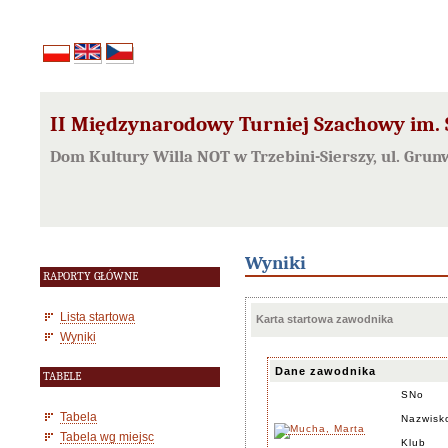
II Międzynarodowy Turniej Szachowy im. S
Dom Kultury Willa NOT w Trzebini-Sierszy, ul. Grun
Wyniki
RAPORTY GŁÓWNE
Lista startowa
Karta startowa zawodnika
Wyniki
Dane zawodnika
TABELE
SNo
Tabela
Nazwisk
Tabela wg miejsc
Klub