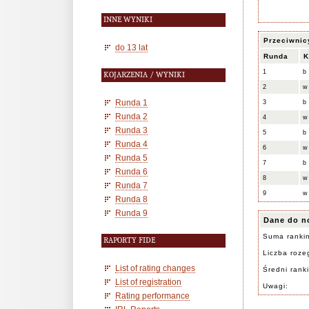
INNE WYNIKI
Przeciwnic
do 13 lat
Runda
K
1
b
KOJARZENIA / WYNIKI
2
w
Runda 1
3
b
Runda 2
4
w
Runda 3
5
b
Runda 4
6
w
Runda 5
7
b
Runda 6
8
w
Runda 7
9
w
Runda 8
Runda 9
Dane do n
Suma ranki
RAPORTY FIDE
Liczba rozeg
List of rating changes
Średni rank
List of registration
Uwagi:
Rating performance