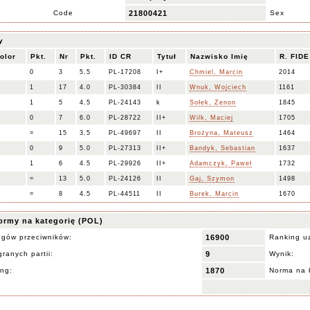
Code
21800421
Sex
y
olor
Pkt.
Nr
Pkt.
ID CR
Tytuł
Nazwisko Imię
R. FIDE
0
3
5.5
PL-17208
I+
Chmiel, Marcin
2014
1
17
4.0
PL-30384
II
Wnuk, Wojciech
1161
1
5
4.5
PL-24143
k
Sołek, Zenon
1845
0
7
6.0
PL-28722
II+
Wilk, Maciej
1705
=
15
3.5
PL-49697
II
Brożyna, Mateusz
1464
0
9
5.0
PL-27313
II+
Bandyk, Sebastian
1637
1
6
4.5
PL-29926
II+
Adamczyk, Paweł
1732
=
13
5.0
PL-24126
II
Gaj, Szymon
1498
=
8
4.5
PL-44511
II
Burek, Marcin
1670
ormy na kategorię (POL)
ngów przeciwników:
16900
Ranking u
ranych partii:
9
Wynik:
ing:
1870
Norma na 