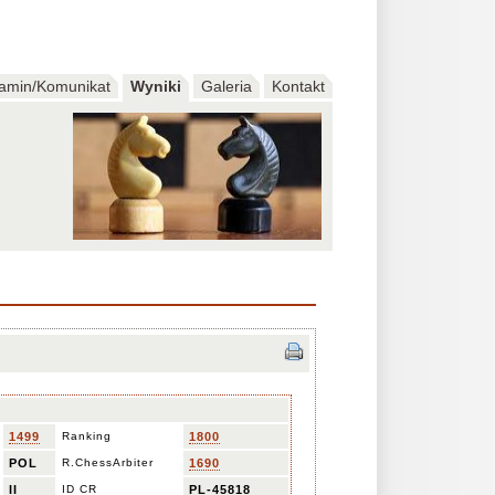
amin/Komunikat
Wyniki
Galeria
Kontakt
1499
Ranking
1800
POL
R.ChessArbiter
1690
II
ID CR
PL-45818