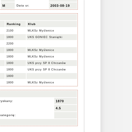
M
Data ur.
2003-08-19
Ranking
Klub
2100
MLKSz Myślenice
1800
UKS GONIEC Staniątki
2200
1800
MLKSz Myślenice
1800
MLKSz Myślenice
1800
UKS przy SP 8 Chrzanów
1800
UKS przy SP 8 Chrzanów
1800
1800
MLKSz Myślenice
zyskany:
1870
4.5
kategorię: