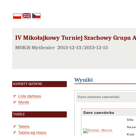
IV Mikołajkowy Turniej Szachowy Grupa 
MOKiS Myślenice 2013-12-13/2013-12-15
Wyniki
RAPORTY GŁÓWNE
Lista startowa
Karta startowa zawodnika
Wyniki
Dane zawodnika
TABELE
SNo
Tabela
Nazwi
Tabela wg miejsc
Klub