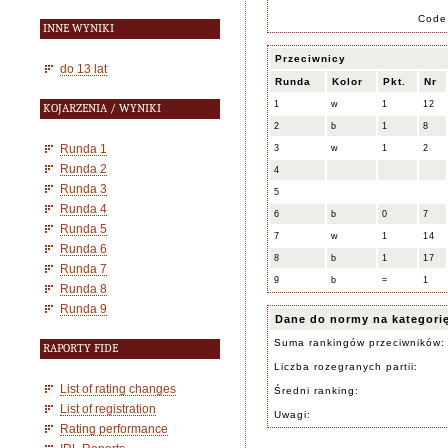
Code
INNE WYNIKI
Przeciwnicy
do 13 lat
Runda
Kolor
Pkt.
Nr
1
w
1
12
KOJARZENIA / WYNIKI
2
b
1
8
Runda 1
3
w
1
2
Runda 2
4
Runda 3
5
Runda 4
6
b
0
7
Runda 5
7
w
1
14
Runda 6
8
b
1
17
Runda 7
9
b
=
1
Runda 8
Runda 9
Dane do normy na kategori
Suma rankingów przeciwników:
RAPORTY FIDE
Liczba rozegranych partii:
List of rating changes
Średni ranking:
List of registration
Uwagi:
Rating performance