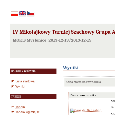
IV Mikołajkowy Turniej Szachowy Grupa 
MOKiS Myślenice 2013-12-13/2013-12-15
Wyniki
RAPORTY GŁÓWNE
Lista startowa
Karta startowa zawodnika
Wyniki
Dane zawodnika
TABELE
SN
Tabela
Na
Tabela wg miejsc
Kl