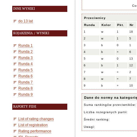
Co
INNE WYNIKI
Przeciwnicy
do 13 lat
Runda
Kolor
Pkt.
Nr
1
w
1
18
KOJARZENIA / WYNIKI
2
w
1
5
Runda 1
3
b
0
1
Runda 2
4
b
=
6
Runda 3
5
w
0
13
Runda 4
6
b
1
12
Runda 5
7
w
=
2
Runda 6
8
w
=
7
Runda 7
9
b
=
10
Runda 8
Runda 9
Dane do normy na kategori
Suma rankingów przeciwników:
RAPORTY FIDE
Liczba rozegranych partii:
List of rating changes
Średni ranking:
List of registration
Uwagi:
Rating performance