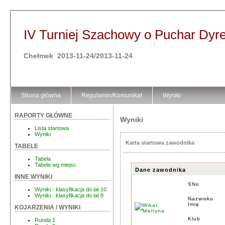
IV Turniej Szachowy o Puchar Dy
Chełmek 2013-11-24/2013-11-24
Strona główna
Regulamin/Komunikat
Wyniki
RAPORTY GŁÓWNE
Wyniki
Lista startowa
Wyniki
Karta startowa zawodnika
TABELE
Tabela
Tabela wg miejsc
Dane zawodnika
INNE WYNIKI
SNo
Wyniki - klasyfikacja do lat 10
Wyniki - klasyfikacja do lat 8
Nazwisko
Imię
KOJARZENIA / WYNIKI
Klub
Runda 1