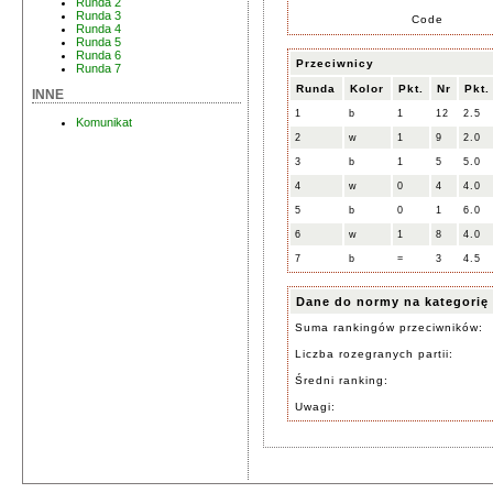
Runda 2
Runda 3
Code
Runda 4
Runda 5
Runda 6
Przeciwnicy
Runda 7
Runda
Kolor
Pkt.
Nr
Pkt.
INNE
1
b
1
12
2.5
Komunikat
2
w
1
9
2.0
3
b
1
5
5.0
4
w
0
4
4.0
5
b
0
1
6.0
6
w
1
8
4.0
7
b
=
3
4.5
Dane do normy na kategorię
Suma rankingów przeciwników:
Liczba rozegranych partii:
Średni ranking:
Uwagi: