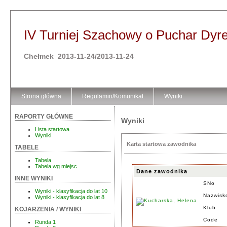
IV Turniej Szachowy o Puchar Dy
Chełmek 2013-11-24/2013-11-24
Strona główna
Regulamin/Komunikat
Wyniki
RAPORTY GŁÓWNE
Wyniki
Lista startowa
Wyniki
Karta startowa zawodnika
TABELE
Tabela
Tabela wg miejsc
Dane zawodnika
INNE WYNIKI
SNo
Wyniki - klasyfikacja do lat 10
Nazwisk
Wyniki - klasyfikacja do lat 8
Klub
KOJARZENIA / WYNIKI
Code
Runda 1