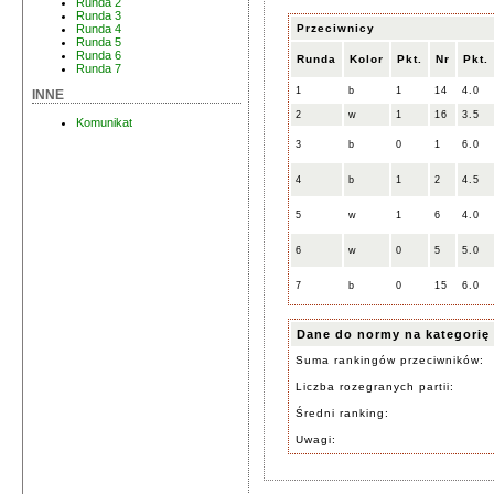
Runda 2
Runda 3
Przeciwnicy
Runda 4
Runda 5
Runda 6
Runda
Kolor
Pkt.
Nr
Pkt.
Runda 7
1
b
1
14
4.0
INNE
2
w
1
16
3.5
Komunikat
3
b
0
1
6.0
4
b
1
2
4.5
5
w
1
6
4.0
6
w
0
5
5.0
7
b
0
15
6.0
Dane do normy na kategorię
Suma rankingów przeciwników:
Liczba rozegranych partii:
Średni ranking:
Uwagi: