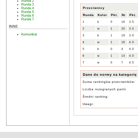
Runda 2
Runda 3
Przeciwnicy
Runda 4
Runda 5
Runda
Kolor
Pkt.
Nr
Pkt.
Runda 6
Runda 7
1
b
0
16
3.5
INNE
2
w
1
20
3.0
Komunikat
3
b
1
19
3.0
4
w
1
18
4.0
5
b
0
4
4.0
6
w
1
14
4.0
7
w
0
7
4.5
Dane do normy na kategorię
Suma rankingów przeciwników:
Liczba rozegranych partii:
Średni ranking:
Uwagi: