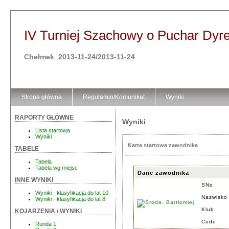
IV Turniej Szachowy o Puchar Dy
Chełmek 2013-11-24/2013-11-24
Strona główna
Regulamin/Komunikat
Wyniki
RAPORTY GŁÓWNE
Wyniki
Lista startowa
Wyniki
Karta startowa zawodnika
TABELE
Tabela
Tabela wg miejsc
Dane zawodnika
INNE WYNIKI
SNo
Wyniki - klasyfikacja do lat 10
Nazwisko 
Wyniki - klasyfikacja do lat 8
Klub
KOJARZENIA / WYNIKI
Code
Runda 1