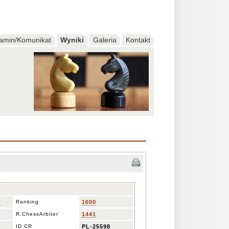
amin/Komunikat
Wyniki
Galeria
Kontakt
8
Ranking
1600
R.ChessArbiter
1441
ID CR
PL-25598