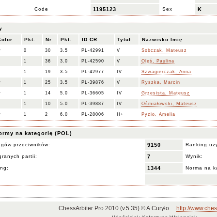
Code
1195123
Sex
K
y
Kolor
Pkt.
Nr
Pkt.
ID CR
Tytuł
Nazwisko Imię
w
0
30
3.5
PL-42991
V
Sobczak, Mateusz
1
36
3.0
PL-42590
V
Oleś, Paulina
1
19
3.5
PL-42977
IV
Szwagierczak, Anna
w
1
25
3.5
PL-39876
V
Ryszka, Marcin
w
1
14
5.0
PL-36605
IV
Grzesista, Mateusz
1
10
5.0
PL-39887
IV
Ośmiałowski, Mateusz
w
1
2
6.0
PL-28006
II+
Pyzio, Amelia
ormy na kategorię (POL)
ngów przeciwników:
9150
Ranking uz
ranych partii:
7
Wynik:
ing:
1344
Norma na k
ChessArbiter Pro 2010 (v.5.35) © A.Curyło
http://www.ches