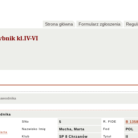
Strona główna
Formularz zgłoszenia
Regul
bnik kl.IV-VI
 zawodnika
dnika
SNo
5
R. FIDE
B 135
Nazwisko Imię
Mucha, Marta
Fed
POL
Klub
SP 8 Chrzanów
Tytuł
II