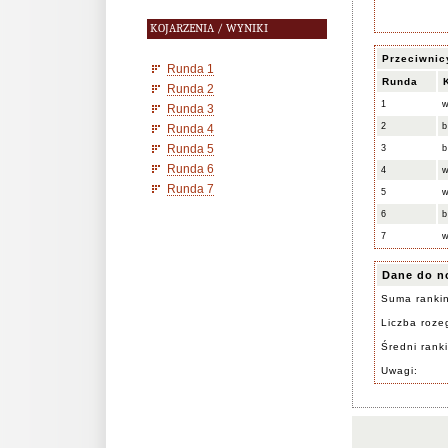
KOJARZENIA / WYNIKI
Przeciwnic
Runda 1
Runda
Runda 2
1
Runda 3
2
b
Runda 4
Runda 5
3
b
Runda 6
4
Runda 7
5
6
b
7
Dane do n
Suma ranki
Liczba rozeg
Średni rank
Uwagi: