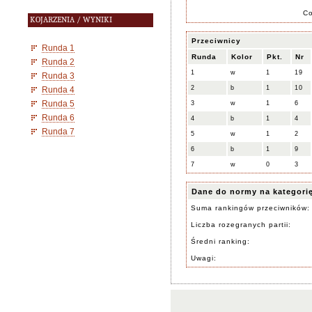
C
KOJARZENIA / WYNIKI
Przeciwnicy
Runda 1
Runda
Kolor
Pkt.
Nr
Runda 2
1
w
1
19
Runda 3
2
b
1
10
Runda 4
Runda 5
3
w
1
6
Runda 6
4
b
1
4
Runda 7
5
w
1
2
6
b
1
9
7
w
0
3
Dane do normy na kategori
Suma rankingów przeciwników:
Liczba rozegranych partii:
Średni ranking:
Uwagi: