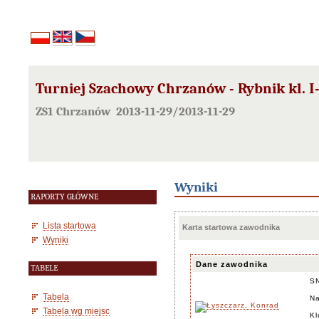
Turniej Szachowy Chrzanów - Rybnik kl. I-
ZS1 Chrzanów 2013-11-29/2013-11-29
Wyniki
RAPORTY GŁÓWNE
Lista startowa
Karta startowa zawodnika
Wyniki
Dane zawodnika
TABELE
S
Tabela
Na
Tabela wg miejsc
Kl