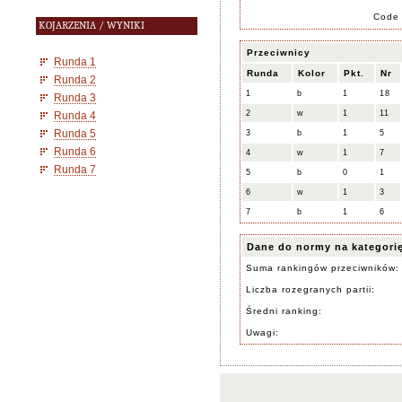
Code
KOJARZENIA / WYNIKI
Przeciwnicy
Runda 1
Runda
Kolor
Pkt.
Nr
Runda 2
1
b
1
18
Runda 3
2
w
1
11
Runda 4
Runda 5
3
b
1
5
Runda 6
4
w
1
7
Runda 7
5
b
0
1
6
w
1
3
7
b
1
6
Dane do normy na kategori
Suma rankingów przeciwników:
Liczba rozegranych partii:
Średni ranking:
Uwagi: