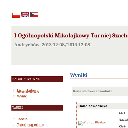
I Ogólnopolski Mikołajkowy Turniej Szac
Andrychów 2013-12-08/2013-12-08
Wyniki
RAPORTY GŁÓWNE
Lista startowa
Karta startowa zawodnika
Wyniki
Dane zawodnika
TABELE
SNo
Tabela
Nazwi
Tabela wg miejsc
Klub