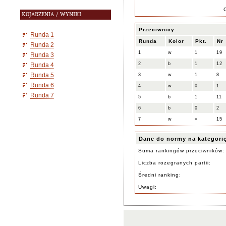
KOJARZENIA / WYNIKI
Przeciwnicy
Runda 1
Runda
Kolor
Pkt.
Nr
Runda 2
1
w
1
19
Runda 3
2
b
1
12
Runda 4
Runda 5
3
w
1
8
Runda 6
4
w
0
1
Runda 7
5
b
1
11
6
b
0
2
7
w
=
15
Dane do normy na kategori
Suma rankingów przeciwników:
Liczba rozegranych partii:
Średni ranking:
Uwagi: