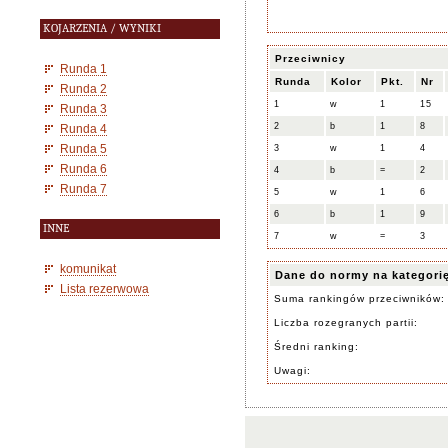
KOJARZENIA / WYNIKI
Przeciwnicy
Runda 1
Runda
Kolor
Pkt.
Nr
Runda 2
1
w
1
15
Runda 3
2
b
1
8
Runda 4
Runda 5
3
w
1
4
Runda 6
4
b
=
2
Runda 7
5
w
1
6
6
b
1
9
INNE
7
w
=
3
komunikat
Dane do normy na kategori
Lista rezerwowa
Suma rankingów przeciwników:
Liczba rozegranych partii:
Średni ranking:
Uwagi: