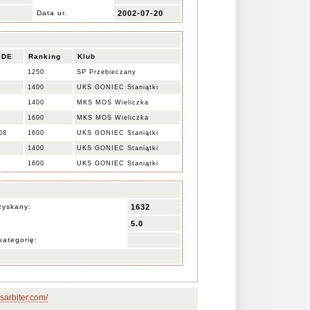
Data ur.
2002-07-20
IDE
Ranking
Klub
1250
SP Przebieczany
1400
UKS GONIEC Staniątki
1400
MKS MOS Wieliczka
1600
MKS MOS Wieliczka
08
1600
UKS GONIEC Staniątki
1400
UKS GONIEC Staniątki
1600
UKS GONIEC Staniątki
zyskany:
1632
5.0
kategorię:
sarbiter.com/