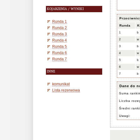
KOJARZENIA / WYNIKI
Przeciwnic
Runda 1
Runda
K
Runda 2
1
b
Runda 3
2
w
Runda 4
Runda 5
3
b
Runda 6
4
w
Runda 7
5
b
6
w
INNE
7
b
komunikat
Dane do n
Lista rezerwowa
Suma ranki
Liczba rozeg
Średni rank
Uwagi: