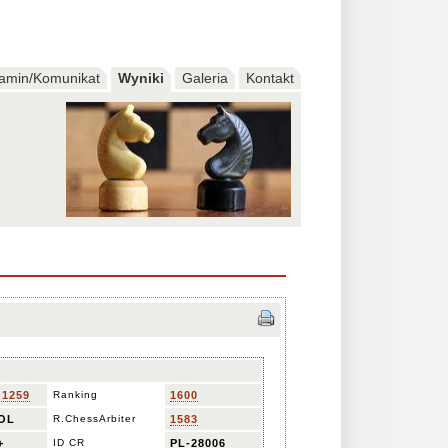
amin/Komunikat
Wyniki
Galeria
Kontakt
 1259
Ranking
1600
OL
R.ChessArbiter
1583
+
ID CR
PL-28006