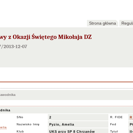
Strona główna
Regul
wy z Okazji Świętego Mikołaja DZ
7/2013-12-07
 zawodnika
dnika
SNo
2
R. FIDE
R
Nazwisko Imię
Pyzio, Amelia
Fed
P
Klub
UKS przy SP 8 Chrzanów
Tytuł
II