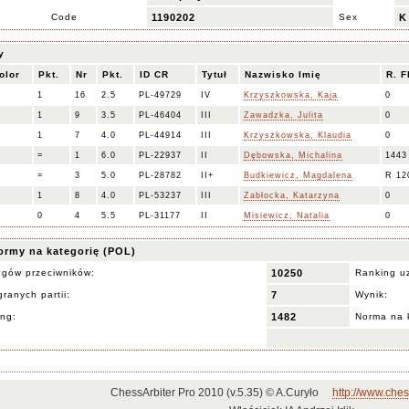
Code
1190202
Sex
K
y
olor
Pkt.
Nr
Pkt.
ID CR
Tytuł
Nazwisko Imię
R. F
1
16
2.5
PL-49729
IV
Krzyszkowska, Kaja
0
1
9
3.5
PL-46404
III
Zawadzka, Julita
0
1
7
4.0
PL-44914
III
Krzyszkowska, Klaudia
0
=
1
6.0
PL-22937
II
Dębowska, Michalina
1443
=
3
5.0
PL-28782
II+
Budkiewicz, Magdalena
R 12
1
8
4.0
PL-53237
III
Zabłocka, Katarzyna
0
0
4
5.5
PL-31177
II
Misiewicz, Natalia
0
ormy na kategorię (POL)
ngów przeciwników:
10250
Ranking u
ranych partii:
7
Wynik:
ing:
1482
Norma na 
ChessArbiter Pro 2010 (v.5.35) © A.Curyło
http://www.ches