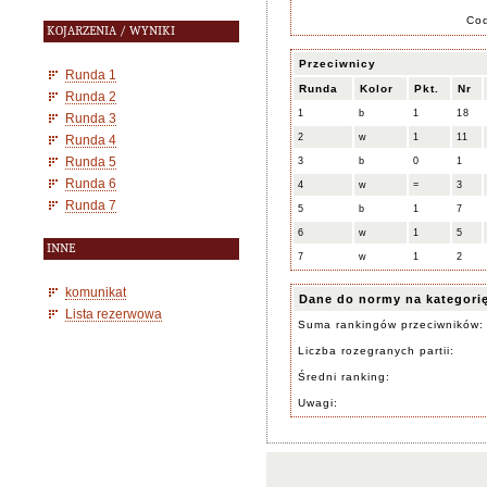
Co
KOJARZENIA / WYNIKI
Przeciwnicy
Runda 1
Runda
Kolor
Pkt.
Nr
Runda 2
1
b
1
18
Runda 3
2
w
1
11
Runda 4
Runda 5
3
b
0
1
Runda 6
4
w
=
3
Runda 7
5
b
1
7
6
w
1
5
INNE
7
w
1
2
komunikat
Dane do normy na kategori
Lista rezerwowa
Suma rankingów przeciwników:
Liczba rozegranych partii:
Średni ranking:
Uwagi: