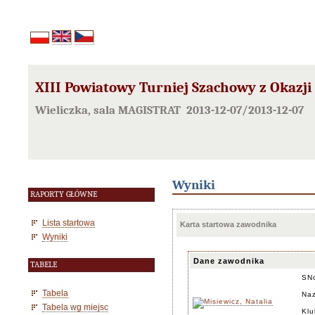
XIII Powiatowy Turniej Szachowy z Okazji
Wieliczka, sala MAGISTRAT 2013-12-07/2013-12-07
Wyniki
RAPORTY GŁÓWNE
Lista startowa
Karta startowa zawodnika
Wyniki
Dane zawodnika
TABELE
SN
Tabela
Naz
Tabela wg miejsc
Klu