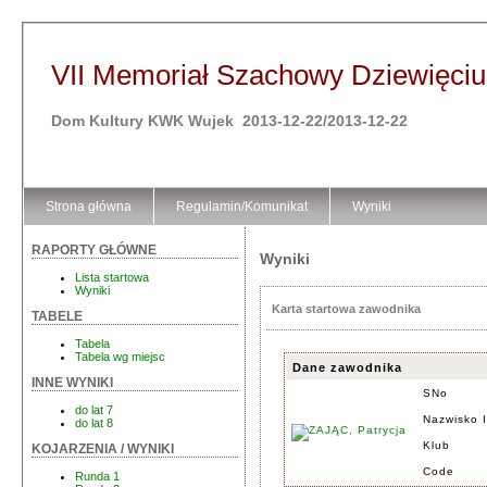
VII Memoriał Szachowy Dziewięciu 
Dom Kultury KWK Wujek 2013-12-22/2013-12-22
Strona główna
Regulamin/Komunikat
Wyniki
RAPORTY GŁÓWNE
Wyniki
Lista startowa
Wyniki
Karta startowa zawodnika
TABELE
Tabela
Tabela wg miejsc
Dane zawodnika
INNE WYNIKI
SNo
do lat 7
Nazwisko 
do lat 8
Klub
KOJARZENIA / WYNIKI
Code
Runda 1