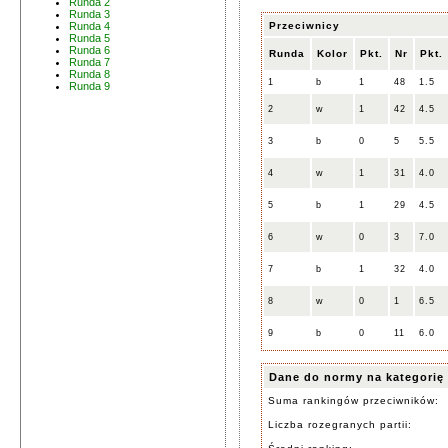
Runda 2
Runda 3
Przeciwnicy
Runda 4
Runda 5
Runda 6
Runda
Kolor
Pkt.
Nr
Pkt.
Runda 7
Runda 8
1
b
1
48
1.5
Runda 9
2
w
1
42
4.5
3
b
0
5
5.5
4
w
1
31
4.0
5
b
1
29
4.5
6
w
0
3
7.0
7
b
1
32
4.0
8
w
0
1
6.5
9
b
0
11
6.0
Dane do normy na kategorię
Suma rankingów przeciwników:
Liczba rozegranych partii: