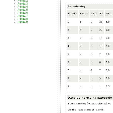
Runda 2
Runda 3
Przeciwnicy
Runda 4
Runda 5
Runda 6
Runda
Kolor
Pkt.
Nr
Pkt.
Runda 7
Runda 8
Runda 9
1
b
1
36
4.0
2
w
1
23
5.0
3
b
1
15
6.0
4
w
1
18
7.0
5
w
1
2
6.0
6
b
1
8
7.0
7
b
0
7
8.0
8
w
1
3
7.0
9
b
1
1
6.5
Dane do normy na kategorię
Suma rankingów przeciwników:
Liczba rozegranych partii: