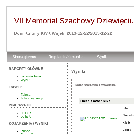
VII Memoriał Szachowy Dziewięciu 
Dom Kultury KWK Wujek 2013-12-22/2013-12-22
Strona główna
Regulamin/Komunikat
Wyniki
RAPORTY GŁÓWNE
Wyniki
Lista startowa
Wyniki
Karta startowa zawodnika
TABELE
Tabela
Tabela wg miejsc
Dane zawodnika
INNE WYNIKI
SNo
do lat 7
Nazwis
do lat 8
Klub
KOJARZENIA / WYNIKI
Code
Runda 1