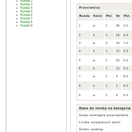
Runda 2
Runda 3
Przeciwnicy
Runda 4
Runda 5
Runda 6
Runda
Kolor
Pkt.
Nr
Pkt.
Runda 7
Runda 8
Runda 9
1
w
1
39
3.0
2
b
1
24
4.0
3
w
0
18
7.0
4
b
1
22
5.5
5
w
1
20
6.0
6
b
1
13
5.0
7
w
1
4
8.0
8
b
1
2
6.0
9
w
1
9
6.0
Dane do normy na kategorię
Suma rankingów przeciwników:
Liczba rozegranych partii:
Średni ranking: