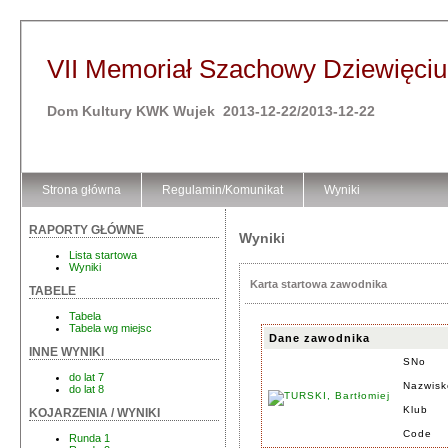
VII Memoriał Szachowy Dziewięciu 
Dom Kultury KWK Wujek 2013-12-22/2013-12-22
Strona główna
Regulamin/Komunikat
Wyniki
RAPORTY GŁÓWNE
Wyniki
Lista startowa
Wyniki
Karta startowa zawodnika
TABELE
Tabela
Tabela wg miejsc
Dane zawodnika
INNE WYNIKI
SNo
do lat 7
Nazwisk
do lat 8
Klub
KOJARZENIA / WYNIKI
Code
Runda 1