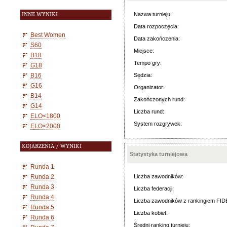
INNE WYNIKI
Nazwa turnieju:
Data rozpoczęcia:
Best Women
Data zakończenia:
S60
Miejsce:
B18
Tempo gry:
G18
B16
Sędzia:
G16
Organizator:
B14
Zakończonych rund:
G14
Liczba rund:
ELO<1800
System rozgrywek:
ELO<2000
KOJARZENIA / WYNIKI
Statystyka turniejowa
Runda 1
Runda 2
Liczba zawodników:
Runda 3
Liczba federacji:
Runda 4
Liczba zawodników z rankingiem FID
Runda 5
Liczba kobiet:
Runda 6
Średni ranking turnieju: