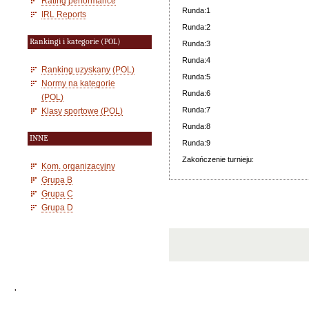
Rating performance
Runda:1
IRL Reports
Runda:2
Rankingi i kategorie (POL)
Runda:3
Runda:4
Ranking uzyskany (POL)
Runda:5
Normy na kategorie
Runda:6
(POL)
Runda:7
Klasy sportowe (POL)
Runda:8
INNE
Runda:9
Zakończenie turnieju:
Kom. organizacyjny
Grupa B
Grupa C
Grupa D
'