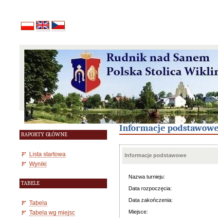
Informacje podstawow
RAPORTY GŁÓWNE
Lista startowa
Informacje podstawowe
Wyniki
Nazwa turnieju:
TABELE
Data rozpoczęcia:
Data zakończenia:
Tabela
Miejsce:
Tabela wg miejsc