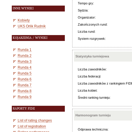
Tempo gry:
INNE WYNIKI
Sędzia:
Organizator:
Kobiety
Zakończonych rund:
UKS Orlik Rudnik
Liczba rund:
KOJARZENIA / WYNIKI
System rozgrywek:
Runda 1
Runda 2
Statystyka turniejowa
Runda 3
Runda 4
Liczba zawodników:
Runda 5
Liczba federacji:
Runda 6
Liczba zawodników z rankingiem FID
Runda 7
Liczba kobiet:
Runda 8
Runda 9
Średni ranking turnieju:
RAPORTY FIDE
Harmonogram turnieju
List of rating changes
List of registration
Odprawa techniczna: