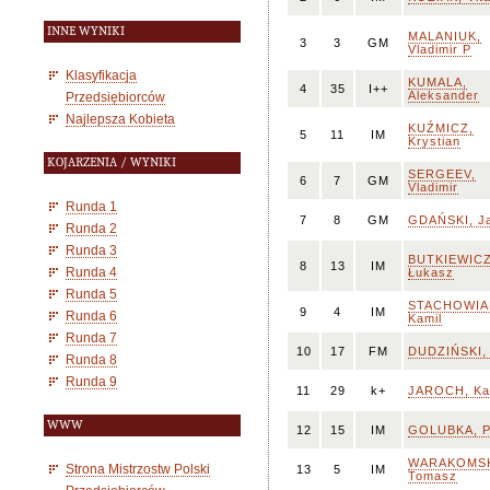
INNE WYNIKI
MALANIUK,
3
3
GM
Vladimir P
Klasyfikacja
KUMALA,
4
35
I++
Aleksander
Przedsiębiorców
Najlepsza Kobieta
KUŹMICZ,
5
11
IM
Krystian
KOJARZENIA / WYNIKI
SERGEEV,
6
7
GM
Vladimir
Runda 1
7
8
GM
GDAŃSKI, J
Runda 2
Runda 3
BUTKIEWICZ
8
13
IM
Runda 4
Łukasz
Runda 5
STACHOWIA
9
4
IM
Runda 6
Kamil
Runda 7
10
17
FM
DUDZIŃSKI, 
Runda 8
Runda 9
11
29
k+
JAROCH, Ka
WWW
12
15
IM
GOLUBKA, P
WARAKOMSK
Strona Mistrzostw Polski
13
5
IM
Tomasz