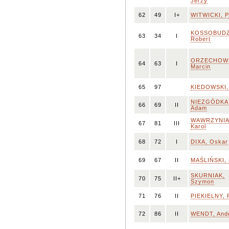
Jerzy
62
49
I+
WITWICKI, P
KOSSOBUDZ
63
34
I
Robert
ORZECHOWS
64
63
I
Marcin
65
97
KIEDOWSKI, 
NIEZGÓDKA
66
69
II
Adam
WAWRZYNIA
67
81
III
Karol
68
72
I
DIXA, Oskar
69
67
II
MAŚLIŃSKI, 
SKURNIAK,
70
75
II+
Szymon
71
76
II
PIEKIELNY, 
72
86
II
WENDT, Andr