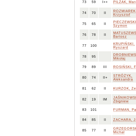
73
59
I++
PILZAK, Mar
ROZMIAREK
74
70
II
Krzysztof
PIECZEWSKI
75
65
II
Szymon
MATUSZEWS
76
78
II
Bartosz
KRUPIŃSKI,
77
100
Ryszard
DROBNIEWS
78
95
Mikołaj
79
89
III
ROSIŃSKI, Fi
STRÓŻYK,
80
74
II+
Aleksandra
81
62
II
KURZOK, Ze
JAŚNIKOWSK
82
19
IM
Zbigniew
83
101
FURMAN, Pa
84
85
II
ZACHARA, J
GRZEGORSK
85
77
II
Michał