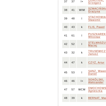
CZACHOR,
37
37
I+
Grzegorz
SZMACIŃSK
38
41
WIM
Grażyna
STACHOWIA
39
48
I
Sławomir
40
43
k
FLIS, Paweł
PUSZKAREK
41
61
I
Witosław
STELMASZU
42
52
I
Maciej
TRUSEWICZ
43
32
k
Janusz
44
47
k
CZYŻ, Artur
SANZ, Wawe
45
53
I
Daniel
SOKÓLSKI,
46
46
I+
Aleksander
DMOCHOWS
47
57
WCM
Agnieszka
48
39
k
BERNAT, Mar