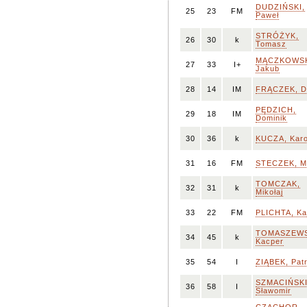
DUDZIŃSKI,
25
23
FM
Paweł
STRÓŻYK,
26
30
k
Tomasz
MĄCZKOWSK
27
33
I+
Jakub
28
14
IM
FRĄCZEK, Da
PĘDZICH,
29
18
IM
Dominik
30
36
k
KUCZA, Karo
31
16
FM
STECZEK, M
TOMCZAK,
32
31
k
Mikołaj
33
22
FM
PLICHTA, Ka
TOMASZEWS
34
45
k
Kacper
35
54
I
ZIĄBEK, Pat
SZMACIŃSKI
36
58
I
Sławomir