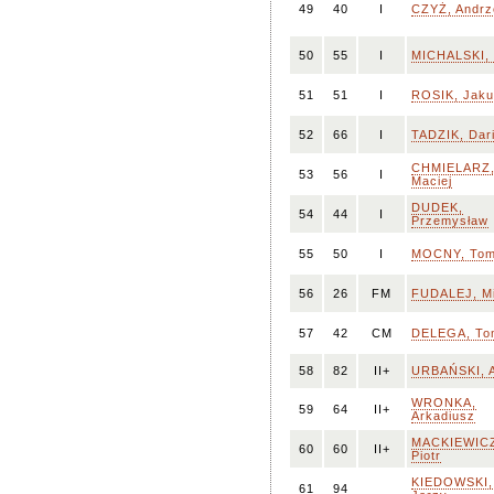
49
40
I
CZYŻ, Andrz
50
55
I
MICHALSKI, F
51
51
I
ROSIK, Jak
52
66
I
TADZIK, Dar
CHMIELARZ
53
56
I
Maciej
DUDEK,
54
44
I
Przemysław
55
50
I
MOCNY, To
56
26
FM
FUDALEJ, Mi
57
42
CM
DELEGA, To
58
82
II+
URBAŃSKI, A
WRONKA,
59
64
II+
Arkadiusz
MACKIEWIC
60
60
II+
Piotr
KIEDOWSKI,
61
94