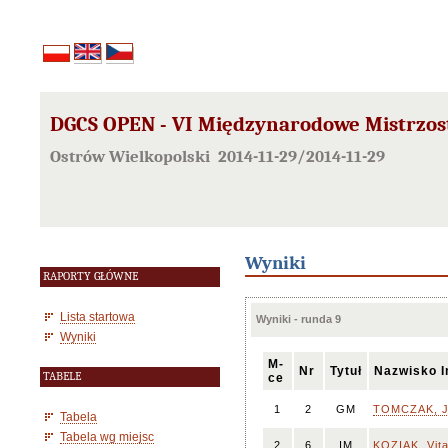
DGCS OPEN - VI Międzynarodowe Mistrzost
Ostrów Wielkopolski 2014-11-29/2014-11-29
Wyniki
RAPORTY GŁÓWNE
Lista startowa
Wyniki - runda 9
Wyniki
M-
Nr
Tytuł
Nazwisko I
TABELE
ce
1
2
GM
TOMCZAK, J
Tabela
Tabela wg miejsc
2
6
IM
KOZIAK, Vita