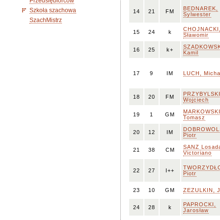
Przedsiębiorców
BEDNAREK,
Szkoła szachowa
14
21
FM
Sylwester
SzachMistrz
CHOJNACKI
15
24
k
Sławomir
SZADKOWSK
16
25
k+
Kamil
17
9
IM
LUCH, Micha
PRZYBYLSKI
18
20
FM
Wojciech
MARKOWSKI
19
1
GM
Tomasz
DOBROWOLS
20
12
IM
Piotr
SANZ Losad
21
38
CM
Victoriano
TWORZYDŁ
22
27
I++
Piotr
23
10
GM
ZEZULKIN, J
PAPROCKI,
24
28
k
Jarosław