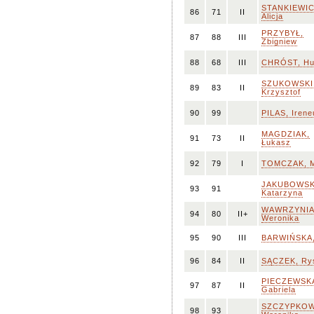
STANKIEWIC
86
71
II
Alicja
PRZYBYŁ,
87
88
III
Zbigniew
88
68
III
CHRÓST, Hu
SZUKOWSKI
89
83
II
Krzysztof
90
99
PILAS, Iren
MAGDZIAK,
91
73
II
Łukasz
92
79
I
TOMCZAK, M
JAKUBOWSK
93
91
Katarzyna
WAWRZYNIA
94
80
II+
Weronika
95
90
III
BARWIŃSKA,
96
84
II
SĄCZEK, Ry
PIECZEWSK
97
87
II
Gabriela
SZCZYPKOW
98
93