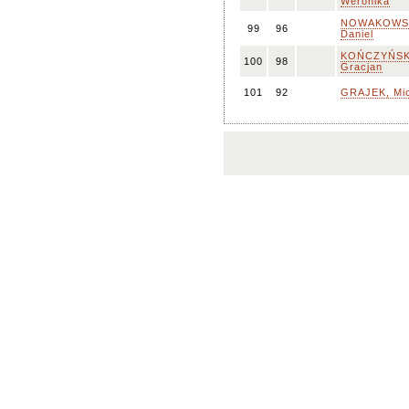
Weronika
NOWAKOWSK
99
96
Daniel
KOŃCZYŃSK
100
98
Gracjan
101
92
GRAJEK, Mic