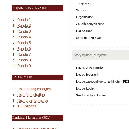
Tempo gry:
KOJARZENIA / WYNIKI
Sędzia:
Organizator:
Runda 1
Zakończonych rund:
Runda 2
Liczba rund:
Runda 3
Runda 4
System rozgrywek:
Runda 5
Runda 6
Runda 7
Statystyka turniejowa
Runda 8
Runda 9
Liczba zawodników:
Liczba federacji:
RAPORTY FIDE
Liczba zawodników z rankingiem FID
Liczba kobiet:
List of rating changes
List of registration
Średni ranking turnieju:
Rating performance
IRL Reports
Rankingi i kategorie (POL)