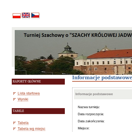
Informacje podstawow
RAPORTY GŁÓWNE
Lista startowa
Informacje podstawowe
Wyniki
Nazwa turnieju:
TABELE
Data rozpoczęcia:
Data zakończenia:
Tabela
Miejsce:
Tabela wg miejsc