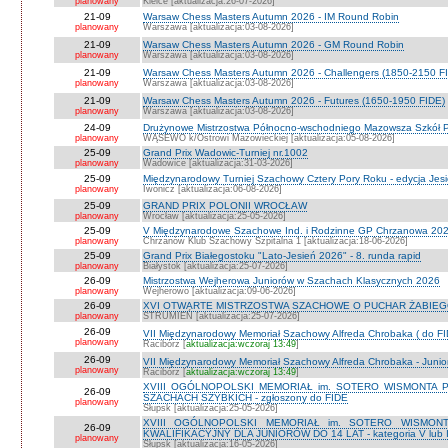
planowany
Kielce [aktualizacja:26-07-2026]
21-09
Warsaw Chess Masters Autumn 2026 - IM Round Robin
planowany
Warszawa [aktualizacja:03-08-2026]
21-09
Warsaw Chess Masters Autumn 2026 - GM Round Robin
planowany
Warszawa [aktualizacja:03-08-2026]
21-09
Warsaw Chess Masters Autumn 2026 - Challengers (1850-2150 F
planowany
Warszawa [aktualizacja:03-08-2026]
21-09
Warsaw Chess Masters Autumn 2026 - Futures (1650-1950 FIDE)
planowany
Warszawa [aktualizacja:03-08-2026]
24-09
Drużynowe Mistrzostwa Północno-wschodniego Mazowsza Szkół
planowany
WĄSEWO k/Ostrowi Mazowieckiej [aktualizacja:05-08-2026]
25-09
Grand Prix Wadowic-Turniej nr.1002
planowany
Wadowice [aktualizacja:31-03-2026]
25-09
Międzynarodowy Turniej Szachowy Cztery Pory Roku - edycja Jes
planowany
Iwonicz [aktualizacja:06-08-2026]
25-09
GRAND PRIX POLONII WROCŁAW
planowany
Wrocław [aktualizacja:25-05-2026]
25-09
V Międzynarodowe Szachowe Ind. i Rodzinne GP Chrzanowa 2026
planowany
Chrzanów Klub Szachowy Szpitalna 1 [aktualizacja:18-06-2026]
25-09
Grand Prix Białegostoku "Lato-Jesień 2026" - 8. runda rapid
planowany
Białystok [aktualizacja:25-07-2026]
26-09
Mistrzostwa Wejherowa Juniorów w Szachach Klasycznych 2026
planowany
Wejherowo [aktualizacja:09-06-2026]
26-09
XVI OTWARTE MISTRZOSTWA SZACHOWE O PUCHAR ŻABIEGO K
planowany
STRUMIEŃ [aktualizacja:25-07-2026]
26-09
VII Międzynarodowy Memoriał Szachowy Alfreda Chrobaka ( do FI
planowany
Racibórz [
aktualizacja:wczoraj 13:49
]
26-09
VII Międzynarodowy Memoriał Szachowy Alfreda Chrobaka - Junior
planowany
Racibórz [
aktualizacja:wczoraj 13:49
]
XVIII OGÓLNOPOLSKI MEMORIAŁ im. SOTERO WISMONTA 
26-09
SZACHACH SZYBKICH - zgłoszony do FIDE
planowany
Słupsk [aktualizacja:25-05-2026]
XVIII OGÓLNOPOLSKI MEMORIAŁ im. SOTERO WISMON
26-09
KWALIFIKACYJNY DLA JUNIORÓW DO 14 LAT - kategoria V lub IV 
planowany
Słupsk [aktualizacja:16-05-2026]