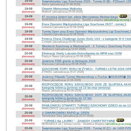
19-09
Świętokrzyska Liga Szachowa 2026 - Turniej III (B) - PZSzach 1
planowany
Kielce [aktualizacja:07-08-2026]
19-09
Otwarte Mistrzostwa Malborka
planowany
Malbork [aktualizacja:05-08-2026]
19-09
87 rocznica śmierci kpt. pilota Mieczysława Medweckiego
planowany
MORAWICA 24 (Gmina Liszki) - Świetlica wiejska [
aktualizacja:wczoraj 
19-09
Enea Operator Międzyszkolna Liga Szachowa 26/27 - turniej 1
planowany
Łubianka [aktualizacja:02-08-2026]
19-09
Turniej Open przy Enea Operator Międzyszkolnej Ligi Szachowej 26
planowany
Łubianka [aktualizacja:02-08-2026]
19-09
Forteca Chess Challenge Junior (3z4)- U14 - o kategorie III II I ko
planowany
Czeladź [aktualizacja:05-08-2026]
20-09
Weekend Szachowy w Wadowicach - X Turniej o Szachowy Puchar B
planowany
Wadowice [aktualizacja:13-07-2026]
20-09
Eliminacje Strefy Lubusko-Dolnośląskiej do MPM oraz OOM
planowany
Radzyn-Sława [aktualizacja:03-08-2026]
20-09
Jesienne FIDE granie w Hetmanie 2026
planowany
Warszawa [aktualizacja:05-08-2026]
20-09
SZACHOWE PORY ROKU W ŻYWCU - TURNIEJ LETNI 2026 OPEN
planowany
ŻYWIEC [aktualizacja:25-07-2026]
20-09
Jesienny Pilawski Turniej Weekendowy o Puchar �HUSARII� 2026
planowany
Pilawa [aktualizacja:22-06-2026]
ROZPOCZĘCIE ROKU SZKOLNEGO 2026 ZE SŁUPSKĄ AKADEMI
20-09
kategorię kobiecą (juniorzy od 13 lat oraz seniorzy)
planowany
Słupsk [aktualizacja:05-08-2026]
ROZPOCZĘCIE ROKU SZKOLNEGO 2025 ZE SŁUPSKĄ AKADEMI
20-09
kategorię kobiecą (juniorzy do 12 lat)
planowany
Słupsk [aktualizacja:02-06-2026]
20-09
PAWŁOWICKI OTWARTY TURNIEJ SZACHOWY DZIECI do lat 13 o ka
planowany
PAWŁOWICE [aktualizacja:24-06-2026]
20-09
V GWARKOWSKI RAPID gr. OPEN
planowany
Tarnowskie Góry [aktualizacja:22-07-2026]
20-09
" TURNIEJ dla LAURKI " - ZAWODY CHARYTATYWNE
planowany
MORAWICA 24 ( Gmina Liszki) - Świetlica Wiejska [
aktualizacja:wczoraj
20-09
Świętokrzyska Liga Szachowa 2026 - Turniej III (C) - do 1400 PZ