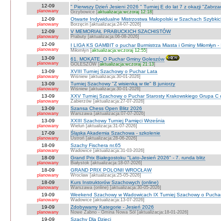
12-09
" Pierwszy Dzień Jesieni 2026 " Turniej E do lat 7 z okazji "Zabrz
planowany
Grzybowice [
aktualizacja:wczoraj 12:18
]
12-09
Otwarte Indywidualne Mistrzostwa Małopolski w Szachach Szybki
planowany
Borzęcin [aktualizacja:24-07-2026]
12-09
V MEMORIAŁ PRABUCKICH SZACHISTÓW
planowany
Prabuty [aktualizacja:06-08-2026]
12-09
I LIGA KS GAMBIT o puchar Burmistrza Miasta i Gminy Miłomłyn - 
planowany
Miłomłyn [
aktualizacja:wczoraj 12:55
]
13-09
61. MOKATE_O Puchar Gminy Goleszów
planowany
GOLESZÓW [
aktualizacja:wczoraj 21:13
]
13-09
XVIII Turniej Szachowy o Puchar Lata
planowany
Wiśniew [aktualizacja:30-01-2026]
13-09
Turniej Szachowy "Z wisienką w tle" B juniorzy
planowany
Wiśniew [aktualizacja:30-01-2026]
13-09
XXV Turniej Szachowy o Puchar Starosty Krakowskiego Grupa C d
planowany
Zabierzów [aktualizacja:27-07-2026]
13-09
Szansa Chess Open Blitz 2026
planowany
Warszawa [aktualizacja:07-07-2026]
13-09
XXIII Szachowy Turniej Pamięci Września
planowany
Wieluń [aktualizacja:31-07-2026]
17-09
Śląska Akademia Szachowa - szkolenie
planowany
Ustroń [aktualizacja:28-06-2026]
18-09
Szachy Fischera nr.65
planowany
Wadowice [aktualizacja:31-03-2026]
18-09
Grand Prix Białegostoku "Lato-Jesień 2026" - 7. runda blitz
planowany
Białystok [aktualizacja:18-07-2026]
18-09
GRAND PRIX POLONII WROCŁAW
planowany
Wrocław [aktualizacja:25-05-2026]
18-09
Kurs Instruktorów Szachowych (online)
planowany
Warszawa (online) [aktualizacja:30-05-2026]
19-09
Weekend Szachowy w Wadowicach IX Turniej Szachowy o Puchar S
planowany
Wadowice [aktualizacja:13-07-2026]
19-09
Zdobywamy Kategorie - Jesień 2026
planowany
Nowe Żabno - Gmina Nowa Sól [aktualizacja:18-01-2026]
19-09
Szachy Dla Dzieci