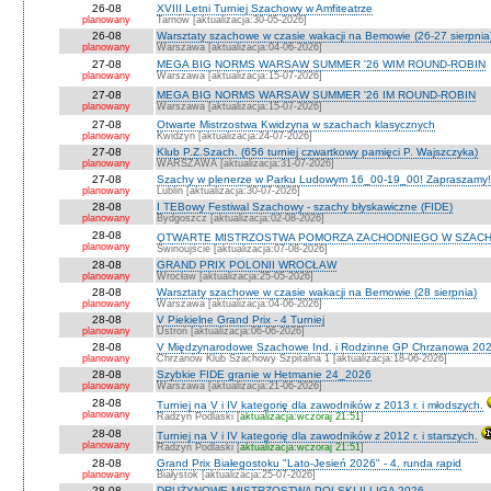
26-08
XVIII Letni Turniej Szachowy w Amfiteatrze
planowany
Tarnów [aktualizacja:30-05-2026]
26-08
Warsztaty szachowe w czasie wakacji na Bemowie (26-27 sierpnia
planowany
Warszawa [aktualizacja:04-06-2026]
27-08
MEGA BIG NORMS WARSAW SUMMER '26 WIM ROUND-ROBIN
planowany
Warszawa [aktualizacja:15-07-2026]
27-08
MEGA BIG NORMS WARSAW SUMMER '26 IM ROUND-ROBIN
planowany
Warszawa [aktualizacja:15-07-2026]
27-08
Otwarte Mistrzostwa Kwidzyna w szachach klasycznych
planowany
Kwidzyn [aktualizacja:24-07-2026]
27-08
Klub P.Z.Szach. (656 turniej czwartkowy pamięci P. Wajszczyka)
planowany
WARSZAWA [aktualizacja:31-07-2026]
27-08
Szachy w plenerze w Parku Ludowym 16_00-19_00! Zapraszamy!
planowany
Lublin [aktualizacja:30-07-2026]
28-08
I TEBowy Festiwal Szachowy - szachy błyskawiczne (FIDE)
planowany
Bydgoszcz [aktualizacja:02-08-2026]
28-08
OTWARTE MISTRZOSTWA POMORZA ZACHODNIEGO W SZACH
planowany
Świnoujście [aktualizacja:07-08-2026]
28-08
GRAND PRIX POLONII WROCŁAW
planowany
Wrocław [aktualizacja:25-05-2026]
28-08
Warsztaty szachowe w czasie wakacji na Bemowie (28 sierpnia)
planowany
Warszawa [aktualizacja:04-06-2026]
28-08
V Piekielne Grand Prix - 4 Turniej
planowany
Ustroń [aktualizacja:06-06-2026]
28-08
V Międzynarodowe Szachowe Ind. i Rodzinne GP Chrzanowa 202
planowany
Chrzanów Klub Szachowy Szpitalna 1 [aktualizacja:18-06-2026]
28-08
Szybkie FIDE granie w Hetmanie 24_2026
planowany
Warszawa [aktualizacja:21-06-2026]
28-08
Turniej na V i IV kategorię dla zawodników z 2013 r. i młodszych.
planowany
Radzyń Podlaski [
aktualizacja:wczoraj 21:51
]
28-08
Turniej na V i IV kategorię dla zawodników z 2012 r. i starszych.
planowany
Radzyń Podlaski [
aktualizacja:wczoraj 21:51
]
28-08
Grand Prix Białegostoku "Lato-Jesień 2026" - 4. runda rapid
planowany
Białystok [aktualizacja:25-07-2026]
28-08
DRUŻYNOWE MISTRZOSTWA POLSKI II LIGA 2026