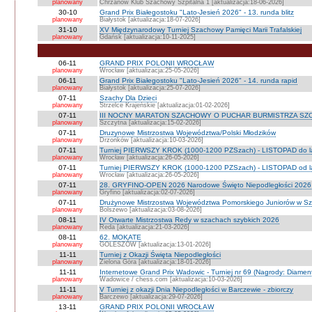
planowany
Chrzanów Klub Szachowy Szpitalna 1 [aktualizacja:18-06-2026]
30-10
Grand Prix Białegostoku "Lato-Jesień 2026" - 13. runda blitz
planowany
Białystok [aktualizacja:18-07-2026]
31-10
XV Międzynarodowy Turniej Szachowy Pamięci Marii Trafalskiej
planowany
Gdańsk [aktualizacja:10-11-2025]
06-11
GRAND PRIX POLONII WROCŁAW
planowany
Wrocław [aktualizacja:25-05-2026]
06-11
Grand Prix Białegostoku "Lato-Jesień 2026" - 14. runda rapid
planowany
Białystok [aktualizacja:25-07-2026]
07-11
Szachy Dla Dzieci
planowany
Strzelce Krajeńskie [aktualizacja:01-02-2026]
07-11
III NOCNY MARATON SZACHOWY O PUCHAR BURMISTRZA SZ
planowany
Szczytna [aktualizacja:15-02-2026]
07-11
Druzynowe Mistrzostwa Województwa/Polski Młodzików
planowany
Drzonków [aktualizacja:10-03-2026]
07-11
Turniej PIERWSZY KROK (1000-1200 PZSzach) - LISTOPAD do l
planowany
Wrocław [aktualizacja:26-05-2026]
07-11
Turniej PIERWSZY KROK (1000-1200 PZSzach) - LISTOPAD od l
planowany
Wrocław [aktualizacja:26-05-2026]
07-11
28. GRYFINO-OPEN 2026 Narodowe Święto Niepodległości 2026
planowany
Gryfino [aktualizacja:02-07-2026]
07-11
Drużynowe Mistrzostwa Województwa Pomorskiego Juniorów w S
planowany
Bolszewo [aktualizacja:03-08-2026]
08-11
IV Otwarte Mistrzostwa Redy w szachach szybkich 2026
planowany
Reda [aktualizacja:21-03-2026]
08-11
62. MOKATE
planowany
GOLESZÓW [aktualizacja:13-01-2026]
11-11
Turniej z Okazji Święta Niepodległości
planowany
Zielona Góra [aktualizacja:18-01-2026]
11-11
Internetowe Grand Prix Wadowic - Turniej nr 69 (Nagrody: Diamen
planowany
Wadowice / chess.com [aktualizacja:10-03-2026]
11-11
V Turniej z okazji Dnia Niepodległości w Barczewie - zbiorczy
planowany
Barczewo [aktualizacja:29-07-2026]
13-11
GRAND PRIX POLONII WROCŁAW