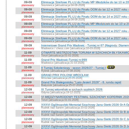
09-09
Eliminacje Strefowe PL-LU do Finału MP Młodzików do lat 10 w 20
planowany
Sosnowica [aktualizacja:04-08-2026]
09-09
Eliminacje Strefowe PL-LU do Finału OOM do lat 12 w 2027 roku -
planowany
Sosnowica [aktualizacja:04-08-2026]
09-09
Eliminacje Strefowe PL-LU do Finału OOM do lat 14 w 2027 roku 
planowany
Sosnowica [aktualizacja:04-08-2026]
09-09
Eliminacje Strefowe PL-LU do Finału MP Młodziczek do lat 10 w 2
planowany
Sosnowica [aktualizacja:06-08-2026]
09-09
Eliminacje Strefowe PL-LU do Finału OOM do lat 12 w 2027 roku 
planowany
Sosnowica [aktualizacja:04-08-2026]
09-09
Eliminacje Strefowe PL-LU do Finału OOM do lat 14 w 2027 roku 
planowany
Sosnowica [aktualizacja:05-08-2026]
09-09
Internetowe Grand Prix Wadowic - Turniej nr 67 (Nagrody: Diamen
planowany
Wadowice / chess.com [aktualizacja:10-03-2026]
11-09
OTWARTE MISTRZOSTWA TORUNIA W SZACHACH BŁYSKAWIC
planowany
Toruń [aktualizacja:01-01-2026]
11-09
Grand Prix Wadowic-Turniej nr.999
planowany
Wadowice [aktualizacja:31-03-2026]
11-09
II Turniej Szkoleniowy - sezon 2026/27 - Turniej I
planowany
Rybnik [aktualizacja:07-08-2026]
11-09
GRAND PRIX POLONII WROCŁAW
planowany
Wrocław [aktualizacja:25-05-2026]
11-09
Grand Prix Białegostoku "Lato-Jesień 2026" - 6. runda rapid
planowany
Białystok [aktualizacja:25-07-2026]
12-09
IX Turniej witomiński w szchach szybkich 2026
planowany
Gdynia [aktualizacja:19-12-2025]
12-09
VI MIĘDZYNARODOWY FESTIWAL SZACHOWY KOPERNIK 202
planowany
Toruń [aktualizacja:01-01-2026]
12-09
XXXVI Ogólnopolski Memoriał Szachowy Jana Gietki 2026 Gr A 
planowany
Rudnik nad Sanem [aktualizacja:10-02-2026]
12-09
XXXVI Ogólnopolski Memoriał Szachowy Jana Gietki 2026 Gr B 
planowany
Rudnik nad Sanem [aktualizacja:03-08-2026]
12-09
XXXVI Ogólnopolski Memoriał Szachowy Jana Gietki 2026 Gr C Ju
planowany
Rudnik nad Sanem [aktualizacja:03-08-2026]
12-09
XXXVI Ogólnopolski Memoriał Szachowy Jana Gietki 2026 Gr D Jun.