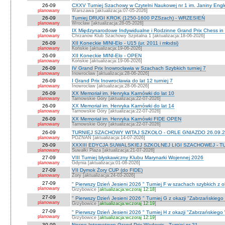
26-09
CXXV Turniej Szachowy w Czytelni Naukowej nr 1 im. Janiny Engler
planowany
Warszawa [aktualizacja:07-05-2026]
26-09
Turniej DRUGI KROK (1250-1600 PZSzach) - WRZESIEŃ
planowany
Wrocław [aktualizacja:28-05-2026]
26-09
IX Międzynarodowe Indywidualne i Rodzinne Grand Prix Chess i
planowany
Chrzanów Klub Szachowy Szpitalna 1 [aktualizacja:18-06-2026]
26-09
XII Koneckie MINI-Elo - U15 (ur. 2011 i młodsi)
planowany
Końskie [aktualizacja:19-06-2026]
26-09
XII Koneckie MINI-Elo - OPEN
planowany
Końskie [aktualizacja:19-06-2026]
26-09
IV Grand Prix Inowrocławia w Szachach Szybkich turniej 7
planowany
Inowrocław [aktualizacja:28-06-2026]
26-09
I Grand Prix Inowrocławia do lat 12 turniej 7
planowany
Inowrocław [aktualizacja:28-06-2026]
26-09
XX Memoriał im. Henryka Karnówki do lat 10
planowany
Tarnowskie Góry [aktualizacja:22-07-2026]
26-09
XX Memoriał im. Henryka Karnówki do lat 14
planowany
Tarnowskie Góry [aktualizacja:22-07-2026]
26-09
XX Memoriał im. Henryka Karnówki FIDE OPEN
planowany
Tarnowskie Góry [aktualizacja:22-07-2026]
26-09
TURNIEJ SZACHOWY WITAJ SZKOŁO - ORLE GNIAZDO 26.09.2
planowany
POZNAŃ [aktualizacja:14-07-2026]
26-09
XXXIII EDYCJA SUWALSKIEJ SZKOLNEJ LIGI SZACHOWEJ - TU
planowany
Suwałki Plaza [aktualizacja:21-07-2026]
27-09
VIII Turniej błyskawiczny Klubu Marynarki Wojennej 2026
planowany
Gdynia [aktualizacja:01-08-2026]
27-09
VII Dymok Żory CUP (do FIDE)
planowany
Żory [aktualizacja:24-03-2026]
27-09
" Pierwszy Dzień Jesieni 2026 " Turniej F w szachach szybkich z 
planowany
Grzybowice [
aktualizacja:wczoraj 12:18
]
27-09
" Pierwszy Dzień Jesieni 2026 " Turniej G z okazji "Zabrzańskiego
planowany
Grzybowice [
aktualizacja:wczoraj 12:19
]
27-09
" Pierwszy Dzień Jesieni 2026 " Turniej H z okazji "Zabrzańskiego
planowany
Grzybowice [
aktualizacja:wczoraj 12:19
]
30-09
Nocne Internetowe Grand Prix Wadowic - Turniej nr 21