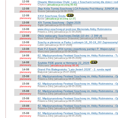
12-08
Otwarte Mistrzostwa Chylic: Lato z Szachami turniej dla dzieci i ro
planowany
Chylice [
aktualizacja:wczoraj 00:43
]
12-08
Złap Króla Turniej Szachowy LCA Polanka Pod Altaną- JUNIOR do 
planowany
Krosno [aktualizacja:04-08-2026]
12-08
XXVI Szachowa Środa
planowany
Bytów [
aktualizacja:wczoraj 12:37
]
13-08
XIV Turniej Szachowy - Dąbki 2026
planowany
Dąbki [aktualizacja:02-03-2026]
13-08
www.oboz-szachowy.pl podczas Memoriału Akiby Rubinsteina
planowany
Polanica Zdrój [aktualizacja:21-04-2026]
13-08
Obóz wakacyjny Szachowej Dwójki (10 dni - 2 399 zł)
planowany
Stare Kaleńsko (Pojezierze Drawskie) [aktualizacja:14-06-2026]
13-08
Szachy w plenerze w Parku Ludowym 16_00-19_00! Zapraszamy!
planowany
Lublin [aktualizacja:30-07-2026]
13-08
Klub P.Z.Szach. (654 turniej czwartkowy pamięci P. Wajszczyka)
planowany
Warszawa [aktualizacja:05-08-2026]
14-08
62. Międzynarodowy Festiwal Szachowy im. Akiby Rubinsteina - Tu
planowany
Polanica-Zdrój [aktualizacja:08-05-2026]
14-08
Szybkie FIDE granie w Hetmanie 22_2026
planowany
Warszawa [
aktualizacja:dzisiaj 08:34
]
14-08
Grand Prix Białegostoku "Lato-Jesień 2026" - 2. runda rapid
planowany
Białystok [aktualizacja:25-07-2026]
15-08
62. Międzynarodowy Festiwal Szachowy im. Akiby Rubinsteina - O
planowany
Polanica-Zdrój [aktualizacja:08-05-2026]
15-08
62. Międzynarodowy Festiwal Szachowy im. Akiby Rubinsteina - 
planowany
Polanica-Zdrój [aktualizacja:08-05-2026]
15-08
62. Międzynarodowy Festiwal Szachowy im. Akiby Rubinsteina - O
planowany
Polanica-Zdrój [aktualizacja:08-05-2026]
15-08
62. Międzynarodowy Festiwal Szachowy im. Akiby Rubinsteina - O
planowany
Polanica-Zdrój [aktualizacja:09-05-2026]
15-08
62. Międzynarodowy Festiwal Szachowy im. Akiby Rubinsteina - O
planowany
Polanica-Zdrój [aktualizacja:08-05-2026]
15-08
62. Międzynarodowy Festiwal Szachowy im. Akiby Rubinsteina - 
planowany
Polanica-Zdrój [aktualizacja:09-05-2026]