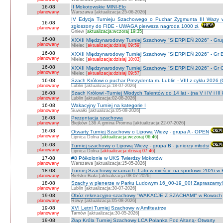
16-08
II Mokotowskie MINI-Elo
planowany
Warszawa [aktualizacja:25-06-2026]
IV Edycja Turnieju Szachowego o Puchar Zygmunta III Wazy w
16-08
zgłoszony do FIDE - UWAGA pierwsza nagroda 1000 zł.
planowany
Gniew [
aktualizacja:wczoraj 19:35
]
16-08
XXXII Międzynarodowy Turniej Szachowy "SIERPIEŃ 2026" - Grup
planowany
Mielec [
aktualizacja:dzisiaj 09:59
]
16-08
XXXII Międzynarodowy Turniej Szachowy "SIERPIEŃ 2026" - Gr B
planowany
Mielec [
aktualizacja:dzisiaj 10:03
]
16-08
XXXII Międzynarodowy Turniej Szachowy "SIERPIEŃ 2026" - Gr C J
planowany
Mielec [
aktualizacja:dzisiaj 09:57
]
16-08
Szach Królowi o puchar Prezydenta m. Lublin - VIII z cyklu 2026
planowany
Lublin [aktualizacja:18-07-2026]
16-08
Szach Królowi -Turniej Młodych Talentów do 14 lat - (na V i IV i III
planowany
Lublin [aktualizacja:02-08-2026]
16-08
Wakacyjny Turniej na kategorie I
planowany
Suwałki [aktualizacja:05-08-2026]
16-08
Prezentacja szachowa
planowany
Biejków 136 A gmina Promna [aktualizacja:22-07-2026]
16-08
Otwarty Turniej Szachowy o Lipową Wieżę - grupa A - OPEN
planowany
Lipnica Dolna [
aktualizacja:wczoraj 06:46
]
16-08
Turniej szachowy o Lipową Wieżę - grupa B - juniorzy młodsi
planowany
Lipnica Dolna [
aktualizacja:dzisiaj 07:46
]
17-08
#8 Półkolonie w UKS Twierdzy Mokotów
planowany
Warszawa [aktualizacja:15-05-2026]
18-08
Turniej Szachowy w ramach: Lato w mieście na sportowo 2026 w Bie
planowany
Bielsko-Biała [aktualizacja:08-07-2026]
18-08
Szachy w plenerze w Parku Ludowym 16_00-19_00! Zapraszamy!
planowany
Lublin [aktualizacja:30-07-2026]
19-08
Obóz rekreacyjno-szachowy "WAKACJE Z SZACHAMI" w Rowach
planowany
Rowy [aktualizacja:05-08-2026]
19-08
XVI Letni Turniej Szachowy w Amfiteatrze
planowany
Tarnów [aktualizacja:30-05-2026]
19-08
Złap Króla Turniej Szachowy LCA Polanka Pod Altaną- Otwarty