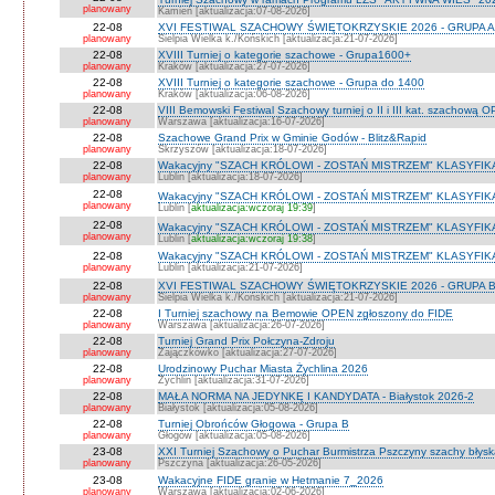
planowany
Kamień [aktualizacja:07-08-2026]
22-08
XVI FESTIWAL SZACHOWY ŚWIĘTOKRZYSKIE 2026 - GRUPA A 
planowany
Sielpia Wielka k./Końskich [aktualizacja:21-07-2026]
22-08
XVIII Turniej o kategorie szachowe - Grupa1600+
planowany
Kraków [aktualizacja:27-07-2026]
22-08
XVIII Turniej o kategorie szachowe - Grupa do 1400
planowany
Kraków [aktualizacja:06-08-2026]
22-08
VIII Bemowski Festiwal Szachowy turniej o II i III kat. szachową 
planowany
Warszawa [aktualizacja:16-07-2026]
22-08
Szachowe Grand Prix w Gminie Godów - Blitz&Rapid
planowany
Skrzyszów [aktualizacja:18-07-2026]
22-08
Wakacyjny "SZACH KRÓLOWI - ZOSTAŃ MISTRZEM" KLASYFIK
planowany
Lublin [aktualizacja:18-07-2026]
22-08
Wakacyjny "SZACH KRÓLOWI - ZOSTAŃ MISTRZEM" KLASYFIK
planowany
Lublin [
aktualizacja:wczoraj 19:39
]
22-08
Wakacyjny "SZACH KRÓLOWI - ZOSTAŃ MISTRZEM" KLASYFI
planowany
Lublin [
aktualizacja:wczoraj 19:38
]
22-08
Wakacyjny "SZACH KRÓLOWI - ZOSTAŃ MISTRZEM" KLASYFIKA
planowany
Lublin [aktualizacja:21-07-2026]
22-08
XVI FESTIWAL SZACHOWY ŚWIĘTOKRZYSKIE 2026 - GRUPA 
planowany
Sielpia Wielka k./Końskich [aktualizacja:21-07-2026]
22-08
I Turniej szachowy na Bemowie OPEN zgłoszony do FIDE
planowany
Warszawa [aktualizacja:26-07-2026]
22-08
Turniej Grand Prix Połczyna-Zdroju
planowany
Zajączkówko [aktualizacja:27-07-2026]
22-08
Urodzinowy Puchar Miasta Żychlina 2026
planowany
Żychlin [aktualizacja:31-07-2026]
22-08
MAŁA NORMA NA JEDYNKĘ I KANDYDATA - Białystok 2026-2
planowany
Białystok [aktualizacja:05-08-2026]
22-08
Turniej Obrońców Głogowa - Grupa B
planowany
Głogów [aktualizacja:05-08-2026]
23-08
XXI Turniej Szachowy o Puchar Burmistrza Pszczyny szachy błys
planowany
Pszczyna [aktualizacja:26-05-2026]
23-08
Wakacyjne FIDE granie w Hetmanie 7_2026
planowany
Warszawa [aktualizacja:02-06-2026]