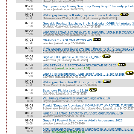
07-08
Ustroń [aktualizacja:03-07-2026]
05-08
Międzynarodowy Turniej Szachowy Cztery Pory Roku - edycja Let
09-08
Iwonicz [aktualizacja:06-08-2026]
06-08
Wakacyjny turniej na II kategorię szachową w Ostrołęce
07-08
Ostrołęka Park Wodny AQARIUM [aktualizacja:07-08-2026]
07-08
Grodziski Festiwal Szachowy im. M. Najdorfa - OPEN A (I miejsce 
07-08
Grodzisk Mazowiecki [aktualizacja:07-08-2026]
07-08
Grodziski Festiwal Szachowy im. M. Najdorfa - OPEN B (I miejsce 
07-08
Grodzisk Mazowiecki [aktualizacja:07-08-2026]
07-08
GRAND PRIX POLONII WROCŁAW
07-08
Wrocław [aktualizacja:07-08-2026]
07-08
V Międzynarodowe Szachowe Ind. i Rodzinne GP Chrzanowa 202
07-08
Chrzanów Klub Szachowy Szpitalna 1 [aktualizacja:07-08-2026]
07-08
Szybkie FIDE granie w Hetmanie 21_2026
07-08
Warszawa [aktualizacja:07-08-2026]
07-08
WOLSZTYŃSKIE SPOTKANIA SZACHOWE 07 08 26
07-08
Wolsztyn [
aktualizacja:wczoraj 12:33
]
07-08
Grand Prix Białegostoku "Lato-Jesień 2026" - 1. runda blitz
07-08
Białystok [aktualizacja:07-08-2026]
07-08
Wakacyjne Grand Prix KS Czarny Koń - 04
07-08
Nowe Miasto Lub. [aktualizacja:07-08-2026]
07-08
Szachowe Piątki z Liskiem 17/26
07-08
Lisia Góra [aktualizacja:07-08-2026]
08-08
VIII Turniej witomiński w szachach szybkich 2026
08-08
Gdynia [aktualizacja:27-02-2026]
08-08
Turniej "Droga do Arcymistrza" KOMUNIKAT WKRÓTCE. TURNIEJ O V
09-08
Bolków koło Świdnicy Wałbrzycha Jeleniej Góry [aktualizacja:14-05-2026
08-08
Grupa E | Festiwal Szachowy im. Adolfa Anderssena 2026
09-08
Wrocław [aktualizacja:25-05-2026]
08-08
Grupa F | Festiwal Szachowy im. Adolfa Anderssena 2026
08-08
Wrocław [aktualizacja:25-05-2026]
08-08
XVIII Międzynarodowy Turniej Szachowy im. J. Zukertorta - BLITZ
08-08
Lublin [
aktualizacja:wczoraj 18:48
]