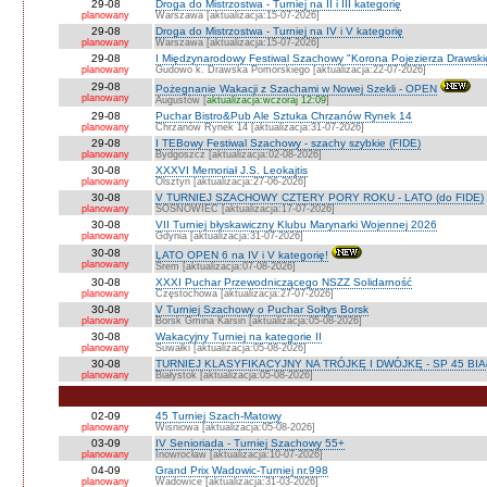
29-08
Droga do Mistrzostwa - Turniej na II i III kategorię
planowany
Warszawa [aktualizacja:15-07-2026]
29-08
Droga do Mistrzostwa - Turniej na IV i V kategorię
planowany
Warszawa [aktualizacja:15-07-2026]
29-08
I Międzynarodowy Festiwal Szachowy "Korona Pojezierza Drawski
planowany
Gudowo k. Drawska Pomorskiego [aktualizacja:22-07-2026]
29-08
Pożegnanie Wakacji z Szachami w Nowej Szekli - OPEN
planowany
Augustów [
aktualizacja:wczoraj 12:09
]
29-08
Puchar Bistro&Pub Ale Sztuka Chrzanów Rynek 14
planowany
Chrzanów Rynek 14 [aktualizacja:31-07-2026]
29-08
I TEBowy Festiwal Szachowy - szachy szybkie (FIDE)
planowany
Bydgoszcz [aktualizacja:02-08-2026]
30-08
XXXVI Memoriał J.S. Leokajtis
planowany
Olsztyn [aktualizacja:27-06-2026]
30-08
V TURNIEJ SZACHOWY CZTERY PORY ROKU - LATO (do FIDE)
planowany
SOSNOWIEC [aktualizacja:17-07-2026]
30-08
VII Turniej błyskawiczny Klubu Marynarki Wojennej 2026
planowany
Gdynia [aktualizacja:31-07-2026]
30-08
LATO OPEN 6 na IV i V kategorię!
planowany
Śrem [aktualizacja:07-08-2026]
30-08
XXXI Puchar Przewodniczącego NSZZ Solidarność
planowany
Częstochowa [aktualizacja:27-07-2026]
30-08
V Turniej Szachowy o Puchar Sołtys Borsk
planowany
Borsk Gmina Karsin [aktualizacja:05-08-2026]
30-08
Wakacyjny Turniej na kategorie II
planowany
Suwałki [aktualizacja:05-08-2026]
30-08
TURNIEJ KLASYFIKACYJNY NA TRÓJKĘ I DWÓJKĘ - SP 45 BI
planowany
Białystok [aktualizacja:05-08-2026]
02-09
45 Turniej Szach-Matowy
planowany
Wiśniowa [aktualizacja:05-08-2026]
03-09
IV Senioriada - Turniej Szachowy 55+
planowany
Inowrocław [aktualizacja:10-07-2026]
04-09
Grand Prix Wadowic-Turniej nr.998
planowany
Wadowice [aktualizacja:31-03-2026]