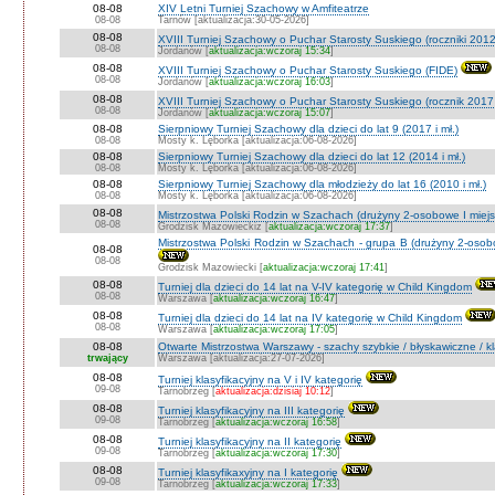
08-08
XIV Letni Turniej Szachowy w Amfiteatrze
08-08
Tarnów [aktualizacja:30-05-2026]
08-08
XVIII Turniej Szachowy o Puchar Starosty Suskiego (roczniki 201
08-08
Jordanów [
aktualizacja:wczoraj 15:34
]
08-08
XVIII Turniej Szachowy o Puchar Starosty Suskiego (FIDE)
08-08
Jordanów [
aktualizacja:wczoraj 16:03
]
08-08
XVIII Turniej Szachowy o Puchar Starosty Suskiego (rocznik 2017 
08-08
Jordanów [
aktualizacja:wczoraj 15:07
]
08-08
Sierpniowy Turniej Szachowy dla dzieci do lat 9 (2017 i mł.)
08-08
Mosty k. Lęborka [aktualizacja:06-08-2026]
08-08
Sierpniowy Turniej Szachowy dla dzieci do lat 12 (2014 i mł.)
08-08
Mosty k. Lęborka [aktualizacja:06-08-2026]
08-08
Sierpniowy Turniej Szachowy dla młodzieży do lat 16 (2010 i mł.)
08-08
Mosty k. Lęborka [aktualizacja:06-08-2026]
08-08
Mistrzostwa Polski Rodzin w Szachach (drużyny 2-osobowe I miejs
08-08
Grodzisk Mazowieckiz [
aktualizacja:wczoraj 17:37
]
Mistrzostwa Polski Rodzin w Szachach - grupa B (drużyny 2-osobo
08-08
08-08
Grodzisk Mazowiecki [
aktualizacja:wczoraj 17:41
]
08-08
Turniej dla dzieci do 14 lat na V-IV kategorię w Child Kingdom
08-08
Warszawa [
aktualizacja:wczoraj 16:47
]
08-08
Turniej dla dzieci do 14 lat na IV kategorię w Child Kingdom
08-08
Warszawa [
aktualizacja:wczoraj 17:05
]
08-08
Otwarte Mistrzostwa Warszawy - szachy szybkie / błyskawiczne / k
trwający
Warszawa [aktualizacja:27-07-2026]
08-08
Turniej klasyfikacyjny na V i IV kategorię
09-08
Tarnobrzeg [
aktualizacja:dzisiaj 10:12
]
08-08
Turniej klasyfikacyjny na III kategorię
09-08
Tarnobrzeg [
aktualizacja:wczoraj 16:58
]
08-08
Turniej klasyfikacyjny na II kategorię
09-08
Tarnobrzeg [
aktualizacja:wczoraj 17:30
]
08-08
Turniej klasyfikaxyjny na I kategorię
09-08
Tarnobrzeg [
aktualizacja:wczoraj 17:33
]