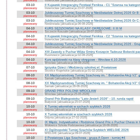
planowany
Inowrocław [aktualizacja:23-07-2026]
03-10
II Kujawski Integracyjny Festiwal Feniksa - C1 "Szansa na kategor
planowany
Inowrocław [aktualizacja:23-07-2026]
03-10
Jubileuszowy Turniej Szachowy w Niedźwiadzie Dolnej 2026 Gr B
planowany
Niedźwiada [aktualizacja:06-08-2026]
03-10
Jubileuszowy Turniej Szachowy w Niedźwiadzie Dolnej 2026 Gr C
planowany
Niedźwiada [aktualizacja:06-08-2026]
04-10
KURS SĘDZIOWSKI NA KLASY OKRĘGOWE: II III M
planowany
Szczecin Koszalin [aktualizacja:18-07-2026]
04-10
II Kujawski Integracyjny Festiwal Feniksa - C2 "Szansa na kategor
planowany
Inowrocław [aktualizacja:23-07-2026]
04-10
Jubileuszowy Turniej Szachowy w Niedźwiadzie Dolnej 2026 - Gr
planowany
Niedżwiada [aktualizacja:03-08-2026]
04-10
XIII Zawody o Puchar Wójta Gminy Koszęcin Tadeusz Bobecki pam
planowany
Rusinowice [aktualizacja:02-08-2026]
04-10
Kurs sędziowski na klasy okręgowe - Wrocław 4.10.2026
planowany
Wrocław [aktualizacja:06-08-2026]
07-10
Igrzyska Dzieci i Młodzierzy szkolnej el. Powiatowe
planowany
Strzelce Krajeńskie [aktualizacja:01-02-2026]
08-10
XX Międzynarodowy Turniej Szachowy im. " Bohaterów Akcji V2" g
planowany
Sarnaki [aktualizacja:28-06-2026]
08-10
XX Międzynarodowy Turniej Szachowy im. " Bohaterów Akcji V2" 
planowany
Sarnaki [aktualizacja:28-06-2026]
09-10
GRAND PRIX POLONII WROCŁAW
planowany
Wrocław [aktualizacja:25-05-2026]
09-10
Grand Prix Białegostoku "Lato-Jesień 2026" - 10. runda rapid
planowany
Białystok [aktualizacja:25-07-2026]
10-10
X Turniej witomiński w szchach szybkich 2026
planowany
Gdynia [aktualizacja:19-12-2025]
10-10
X Turniej witomiński w szachach szybkich 2026
planowany
Gdynia [aktualizacja:27-02-2026]
10-10
IX Międz. Indywidualne i Rodzinne Grand Prix o Puchar Chess i
planowany
Wołowice Szkoła Podstawowa [aktualizacja:18-06-2026]
10-10
XI Ogólnopolski Turniej Szachów Szybkich WIELGIE 2026
planowany
WIELGIE [aktualizacja:09-07-2026]
10-10
II Powiatowa Liga Szachowa - grupa A Open - turniej #4