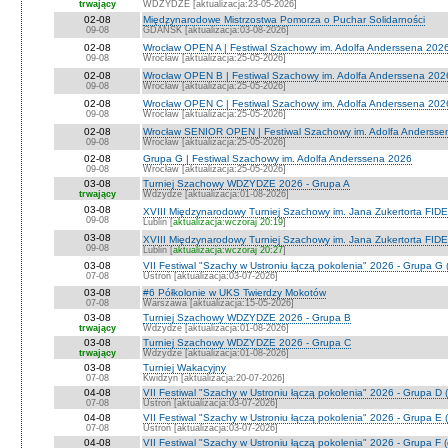
trwający
WDZYDZE [aktualizacja:23-05-2026]
02-08
Międzynarodowe Mistrzostwa Pomorza o Puchar Solidarności
09-08
GDAŃSK [aktualizacja:03-08-2026]
02-08
Wrocław OPEN A | Festiwal Szachowy im. Adolfa Anderssena 202
09-08
Wrocław [aktualizacja:25-05-2026]
02-08
Wrocław OPEN B | Festiwal Szachowy im. Adolfa Anderssena 202
09-08
Wrocław [aktualizacja:25-05-2026]
02-08
Wrocław OPEN C | Festiwal Szachowy im. Adolfa Anderssena 202
09-08
Wrocław [aktualizacja:25-05-2026]
02-08
Wrocław SENIOR OPEN | Festiwal Szachowy im. Adolfa Andersse
09-08
Wrocław [aktualizacja:25-05-2026]
02-08
Grupa G | Festiwal Szachowy im. Adolfa Anderssena 2026
09-08
Wrocław [aktualizacja:25-05-2026]
03-08
Turniej Szachowy WDZYDZE 2026 - Grupa A
trwający
Wdzydze [aktualizacja:01-08-2026]
03-08
XVIII Międzynarodowy Turniej Szachowy im. Jana Zukertorta FIDE
09-08
Lublin [
aktualizacja:wczoraj 20:19
]
03-08
XVIII Międzynarodowy Turniej Szachowy im. Jana Zukertorta FID
09-08
Lublin [
aktualizacja:wczoraj 20:27
]
03-08
VII Festiwal "Szachy w Ustroniu łączą pokolenia" 2026 - Grupa G 
07-08
Ustroń [aktualizacja:03-07-2026]
03-08
#6 Półkolonie w UKS Twierdzy Mokotów
07-08
Warszawa [aktualizacja:15-05-2026]
03-08
Turniej Szachowy WDZYDZE 2026 - Grupa B
trwający
Wdzydze [aktualizacja:01-08-2026]
03-08
Turniej Szachowy WDZYDZE 2026 - Grupa C
trwający
Wdzydze [aktualizacja:01-08-2026]
03-08
Turniej Wakacyjny
07-08
Kwidzyn [aktualizacja:20-07-2026]
04-08
VII Festiwal "Szachy w Ustroniu łączą pokolenia" 2026 - Grupa D (
07-08
Ustroń [aktualizacja:03-07-2026]
04-08
VII Festiwal "Szachy w Ustroniu łączą pokolenia" 2026 - Grupa E (
07-08
Ustroń [aktualizacja:03-07-2026]
04-08
VII Festiwal "Szachy w Ustroniu łączą pokolenia" 2026 - Grupa F (