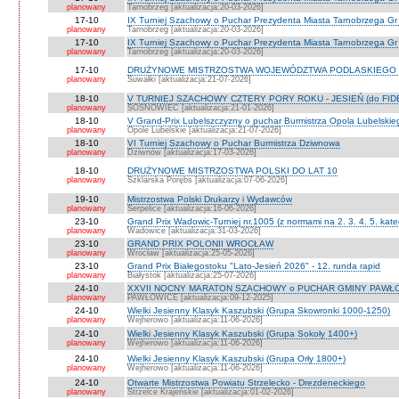
planowany
Tarnobrzeg [aktualizacja:20-03-2026]
17-10
IX Turniej Szachowy o Puchar Prezydenta Miasta Tarnobrzega Gr
planowany
Tarnobrzeg [aktualizacja:20-03-2026]
17-10
IX Turniej Szachowy o Puchar Prezydenta Miasta Tarnobrzega Gr 
planowany
Tarnobrzeg [aktualizacja:20-03-2026]
17-10
DRUŻYNOWE MISTRZOSTWA WOJEWÓDZTWA PODLASKIEGO 
planowany
Suwałki [aktualizacja:21-07-2026]
18-10
V TURNIEJ SZACHOWY CZTERY PORY ROKU - JESIEŃ (do FID
planowany
SOSNOWIEC [aktualizacja:21-01-2026]
18-10
V Grand-Prix Lubelszczyzny o puchar Burmistrza Opola Lubelskie
planowany
Opole Lubelskie [aktualizacja:21-07-2026]
18-10
VI Turniej Szachowy o Puchar Burmistrza Dziwnowa
planowany
Dziwnów [aktualizacja:17-03-2026]
18-10
DRUŻYNOWE MISTRZOSTWA POLSKI DO LAT 10
planowany
Szklarska Porębs [aktualizacja:07-06-2026]
19-10
Mistrzostwa Polski Drukarzy i Wydawców
planowany
Serpelice [aktualizacja:16-06-2026]
23-10
Grand Prix Wadowic-Turniej nr.1005 (z normami na 2. 3. 4. 5. kate
planowany
Wadowice [aktualizacja:31-03-2026]
23-10
GRAND PRIX POLONII WROCŁAW
planowany
Wrocław [aktualizacja:25-05-2026]
23-10
Grand Prix Białegostoku "Lato-Jesień 2026" - 12. runda rapid
planowany
Białystok [aktualizacja:25-07-2026]
24-10
XXVII NOCNY MARATON SZACHOWY o PUCHAR GMINY PAWŁOW
planowany
PAWŁOWICE [aktualizacja:09-12-2025]
24-10
Wielki Jesienny Klasyk Kaszubski (Grupa Skowronki 1000-1250)
planowany
Wejherowo [aktualizacja:11-06-2026]
24-10
Wielki Jesienny Klasyk Kaszubski (Grupa Sokoły 1400+)
planowany
Wejherowo [aktualizacja:11-06-2026]
24-10
Wielki Jesienny Klasyk Kaszubski (Grupa Orły 1800+)
planowany
Wejherowo [aktualizacja:11-06-2026]
24-10
Otwarte Mistrzostwa Powiatu Strzelecko - Drezdeneckiego
planowany
Strzelce Krajeńskie [aktualizacja:01-02-2026]