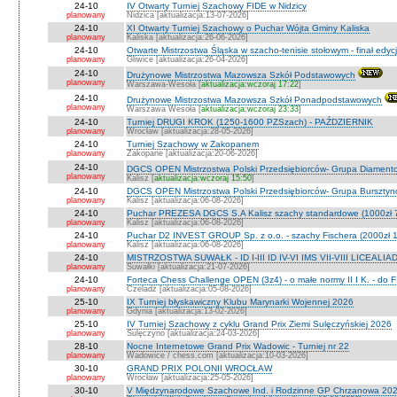
24-10
IV Otwarty Turniej Szachowy FIDE w Nidzicy
planowany
Nidzica [aktualizacja:13-07-2026]
24-10
XI Otwarty Turniej Szachowy o Puchar Wójta Gminy Kaliska
planowany
Kaliska [aktualizacja:26-06-2026]
24-10
Otwarte Mistrzostwa Śląska w szacho-tenisie stołowym - finał edyc
planowany
Gliwice [aktualizacja:26-04-2026]
24-10
Drużynowe Mistrzostwa Mazowsza Szkół Podstawowych
planowany
Warszawa-Wesoła [
aktualizacja:wczoraj 17:22
]
24-10
Drużynowe Mistrzostwa Mazowsza Szkół Ponadpodstawowych
planowany
Warszawa Wesoła [
aktualizacja:wczoraj 23:33
]
24-10
Turniej DRUGI KROK (1250-1600 PZSzach) - PAŹDZIERNIK
planowany
Wrocław [aktualizacja:28-05-2026]
24-10
Turniej Szachowy w Zakopanem
planowany
Zakopane [aktualizacja:20-06-2026]
24-10
DGCS OPEN Mistrzostwa Polski Przedsiębiorców- Grupa Diament
planowany
Kalisz [
aktualizacja:wczoraj 15:50
]
24-10
DGCS OPEN Mistrzostwa Polski Przedsiębiorców- Grupa Burszty
planowany
Kalisz [aktualizacja:06-08-2026]
24-10
Puchar PREZESA DGCS S.A Kalisz szachy standardowe (1000zł 
planowany
Kalisz [aktualizacja:06-08-2026]
24-10
Puchar D2 INVEST GROUP Sp. z o.o. - szachy Fischera (2000zł 1
planowany
Kalisz [aktualizacja:06-08-2026]
24-10
MISTRZOSTWA SUWAŁK - ID I-III ID IV-VI IMS VII-VIII LICEALIA
planowany
Suwałki [aktualizacja:21-07-2026]
24-10
Forteca Chess Challenge OPEN (3z4) - o małe normy II I K. - do F
planowany
Czeladź [aktualizacja:05-08-2026]
25-10
IX Turniej błyskawiczny Klubu Marynarki Wojennej 2026
planowany
Gdynia [aktualizacja:13-02-2026]
25-10
IV Turniej Szachowy z cyklu Grand Prix Ziemi Sulęczyńskiej 2026
planowany
Sulęczyno [aktualizacja:24-03-2026]
28-10
Nocne Internetowe Grand Prix Wadowic - Turniej nr 22
planowany
Wadowice / chess.com [aktualizacja:10-03-2026]
30-10
GRAND PRIX POLONII WROCŁAW
planowany
Wrocław [aktualizacja:25-05-2026]
30-10
V Międzynarodowe Szachowe Ind. i Rodzinne GP Chrzanowa 2026