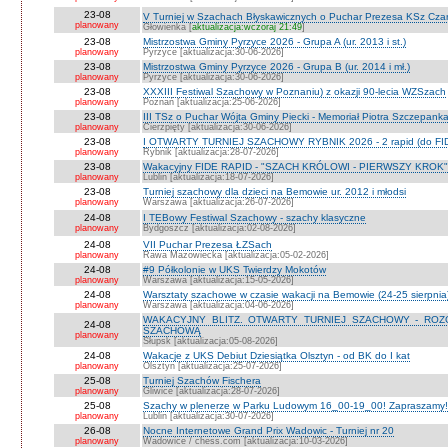
23-08
V Turniej w Szachach Błyskawicznych o Puchar Prezesa KSz Cza
planowany
Głowienka [
aktualizacja:wczoraj 21:49
]
23-08
Mistrzostwa Gminy Pyrzyce 2026 - Grupa A (ur. 2013 i st.)
planowany
Pyrzyce [aktualizacja:30-06-2026]
23-08
Mistrzostwa Gminy Pyrzyce 2026 - Grupa B (ur. 2014 i mł.)
planowany
Pyrzyce [aktualizacja:30-06-2026]
23-08
XXXIII Festiwal Szachowy w Poznaniu) z okazji 90-lecia WZSzach
planowany
Poznań [aktualizacja:25-06-2026]
23-08
III TSz o Puchar Wójta Gminy Piecki - Memoriał Piotra Szczepan
planowany
Cierzpięty [aktualizacja:30-06-2026]
23-08
I OTWARTY TURNIEJ SZACHOWY RYBNIK 2026 - 2 rapid (do FI
planowany
Rybnik [aktualizacja:28-07-2026]
23-08
Wakacyjny FIDE RAPID - "SZACH KRÓLOWI - PIERWSZY KROK" O
planowany
Lublin [aktualizacja:18-07-2026]
23-08
Turniej szachowy dla dzieci na Bemowie ur. 2012 i młodsi
planowany
Warszawa [aktualizacja:26-07-2026]
24-08
I TEBowy Festiwal Szachowy - szachy klasyczne
planowany
Bydgoszcz [aktualizacja:02-08-2026]
24-08
VII Puchar Prezesa ŁZSach
planowany
Rawa Mazowiecka [aktualizacja:05-02-2026]
24-08
#9 Półkolonie w UKS Twierdzy Mokotów
planowany
Warszawa [aktualizacja:15-05-2026]
24-08
Warsztaty szachowe w czasie wakacji na Bemowie (24-25 sierpnia
planowany
Warszawa [aktualizacja:04-06-2026]
WAKACYJNY BLITZ. OTWARTY TURNIEJ SZACHOWY - RO
24-08
SZACHOWĄ
planowany
Słupsk [aktualizacja:05-08-2026]
24-08
Wakacje z UKS Debiut Dziesiątka Olsztyn - od BK do I kat
planowany
Olsztyn [aktualizacja:25-07-2026]
25-08
Turniej Szachów Fischera
planowany
Gliwice [aktualizacja:28-07-2026]
25-08
Szachy w plenerze w Parku Ludowym 16_00-19_00! Zapraszamy!
planowany
Lublin [aktualizacja:30-07-2026]
26-08
Nocne Internetowe Grand Prix Wadowic - Turniej nr 20
planowany
Wadowice / chess.com [aktualizacja:10-03-2026]