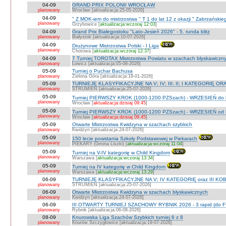
04-09
GRAND PRIX POLONII WROCŁAW
planowany
Wrocław [aktualizacja:25-05-2026]
04-09
" Z MOK-iem do mistrzostwa " T 1 do lat 12 z okazji " Zabrzańskie
planowany
Grzybowice [
aktualizacja:wczoraj 12:03
]
04-09
Grand Prix Białegostoku "Lato-Jesień 2026" - 5. runda blitz
planowany
Białystok [aktualizacja:10-07-2026]
04-09
Drużynowe Mistrzostwa Polski - I Liga
planowany
Chotowa [
aktualizacja:wczoraj 12:37
]
04-09
7 Turniej TOROTAX Mistrzostwa Powiatu w szachach błyskawiczn
planowany
Łowicz [aktualizacja:05-08-2026]
05-09
Turniej o Puchar Bachusa
planowany
Zielona Góra [aktualizacja:18-01-2026]
05-09
TURNIEJE KLASYFIKACYJNE NA V; IV; III; II; I KATEGORIĘ OR
planowany
STRUMIEŃ [aktualizacja:25-07-2026]
05-09
Turniej PIERWSZY KROK (1000-1200 PZSzach) - WRZESIEŃ do l
planowany
Wrocław [
aktualizacja:dzisiaj 09:45
]
05-09
Turniej PIERWSZY KROK (1000-1200 PZSzach) - WRZESIEŃ od l
planowany
Wrocław [
aktualizacja:dzisiaj 09:45
]
05-09
Otwarte Mistrzostwa Kwidzyna w szachach szybkich
planowany
Kwidzyn [aktualizacja:24-07-2026]
05-09
150 lecie powstania Szkoły Podstawowej w Piekarach
planowany
PIEKARY (Gmina Liszki) [
aktualizacja:wczoraj 11:04
]
05-09
Turniej na V-IV kategorię w Child Kingdom
planowany
Warszawa [
aktualizacja:wczoraj 13:34
]
05-09
Turniej na IV kategorię w Child Kingdom
planowany
Warszawa [
aktualizacja:wczoraj 13:29
]
06-09
TURNIEJE KLASYFIKACYJNE NA V; IV KATEGORIĘ oraz III KOB
planowany
STRUMIEŃ [aktualizacja:25-07-2026]
06-09
Otwarte Mistrzostwa Kwidzyna w szachach błyskawicznych
planowany
Kwidzyn [aktualizacja:24-07-2026]
06-09
III OTWARTY TURNIEJ SZACHOWY RYBNIK 2026 - 3 rapid (do F
planowany
Rybnik [aktualizacja:06-08-2026]
08-09
Knurowska Liga Szachów Szybkich turniej 6 z 8
planowany
Knurów Szczygłowice [aktualizacja:19-07-2026]