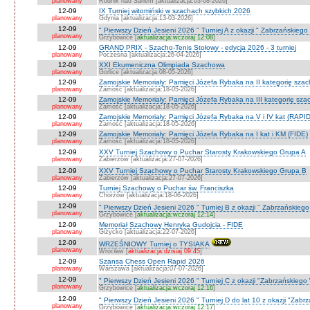
planowany
Rudnik nad Sanem [aktualizacja:03-08-2026]
12-09
IX Turniej witomiński w szachach szybkich 2026
planowany
Gdynia [aktualizacja:13-03-2026]
12-09
" Pierwszy Dzień Jesieni 2026 " Turniej A z okazji " Zabrzańskiego
planowany
Grzybowice [
aktualizacja:wczoraj 12:08
]
12-09
GRAND PRIX - Szacho-Tenis Stołowy - edycja 2026 - 3 turniej
planowany
Poczesna [aktualizacja:26-04-2026]
12-09
XXI Ekumeniczna Olimpiada Szachowa
planowany
Gorlice [aktualizacja:08-05-2026]
12-09
Zamojskie Memoriały: Pamięci Józefa Rybaka na II kategorię sza
planowany
Zamość [aktualizacja:18-05-2026]
12-09
Zamojskie Memoriały: Pamięci Józefa Rybaka na III kategorię sz
planowany
Zamość [aktualizacja:18-05-2026]
12-09
Zamojskie Memoriały: Pamięci Józefa Rybaka na V i IV kat (RAPI
planowany
Zamość [aktualizacja:18-05-2026]
12-09
Zamojskie Memoriały: Pamięci Józefa Rybaka na I kat i KM (FIDE)
planowany
Zamość [aktualizacja:18-05-2026]
12-09
XXV Turniej Szachowy o Puchar Starosty Krakowskiego Grupa A
planowany
Zabierzów [aktualizacja:27-07-2026]
12-09
XXV Turniej Szachowy o Puchar Starosty Krakowskiego Grupa B
planowany
Zabierzów [aktualizacja:27-07-2026]
12-09
Turniej Szachowy o Puchar św. Franciszka
planowany
Chorzów [aktualizacja:18-06-2026]
12-09
" Pierwszy Dzień Jesieni 2026 " Turniej B z okazji " Zabrzańskieg
planowany
Grzybowice [
aktualizacja:wczoraj 12:14
]
12-09
Memoriał Szachowy Henryka Gudojcia - FIDE
planowany
Giżycko [aktualizacja:22-07-2026]
12-09
WRZEŚNIOWY Turniej o TYSIAKA
planowany
Wrocław [
aktualizacja:dzisiaj 09:45
]
12-09
Szansa Chess Open Rapid 2026
planowany
Warszawa [aktualizacja:07-07-2026]
12-09
" Pierwszy Dzień Jesieni 2026 " Turniej C z okazji "Zabrzańskiego
planowany
Grzybowice [
aktualizacja:wczoraj 12:16
]
12-09
" Pierwszy Dzień Jesieni 2026 " Turniej D do lat 10 z okazji "Zab
planowany
Grzybowice [
aktualizacja:wczoraj 12:17
]