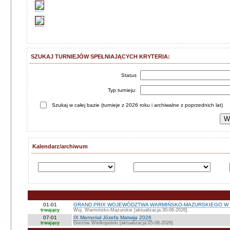
SZUKAJ TURNIEJÓW SPEŁNIAJĄCYCH KRYTERIA:
Status
Typ turnieju:
Szukaj w całej bazie (turnieje z 2026 roku i archiwalne z poprzednich lat)
Kalendarz/archiwum
01-01
GRAND PRIX WOJEWÓDZTWA WARMIŃSKO-MAZURSKIEGO W 
trwający
Woj. Warmińsko-Mazurskie [aktualizacja:30-06-2026]
07-01
IX Memoriał Józefa Matwija 2026
trwający
Gorzów Wielkopolski [aktualizacja:05-08-2026]