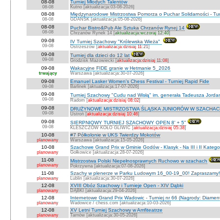
08-08
Turniej Młodych Talentów
08-08
Kutno [aktualizacja:03-08-2026]
08-08
Międzynarodowe Mistrzostwa Pomorza o Puchar Solidarności - Tur
08-08
GDAŃSK [aktualizacja:05-08-2026]
08-08
Puchar Bistro&Pub Ale Sztuka Chrzanów Rynej 14
08-08
Chrzanów Rynek 14 [
aktualizacja:wczoraj 12:40
]
09-08
IV Turniej Szachowy "Królewska Wieża"
09-08
Ostrzeszów [
aktualizacja:dzisiaj 11:21
]
09-08
Turniej dla dzieci do 12 lat
09-08
Grodzisk Mazowiecki [
aktualizacja:dzisiaj 11:08
]
09-08
Wakacyjne FIDE granie w Hetmanie 5_2026
trwający
Warszawa [aktualizacja:30-07-2026]
09-08
Emanuel Lasker Women's Chess Festival - Turniej Rapid Fide
09-08
Barlinek [aktualizacja:17-07-2026]
09-08
Turniej Szachowy "Cudu nad Wisłą" im. generała Tadeusza Jord
09-08
Radom [
aktualizacja:dzisiaj 08:02
]
09-08
DRUŻYNOWE MISTRZOSTWA ŚLĄSKA JUNIORÓW W SZACHACH S
09-08
Ustroń [
aktualizacja:dzisiaj 10:46
]
09-08
SIERPNIOWY TURNIEJ SZACHOWY OPEN 8' + 5"
09-08
KLESZCZÓW KOŁO GLIWIC [
aktualizacja:dzisiaj 05:38
]
10-08
#7 Półkolonie w UKS Twierdzy Mokotów
planowany
Warszawa [aktualizacja:15-05-2026]
10-08
Szachowe Grand Prix w Gminie Godów - Klasyk - Na III i II Katego
planowany
Gołkowice [aktualizacja:28-07-2026]
11-08
Mistrzostwa Polski Niepełnosprawnych Ruchowo w szachach
planowany
Pokrzywna [aktualizacja:07-08-2026]
11-08
Szachy w plenerze w Parku Ludowym 16_00-19_00! Zapraszamy!
planowany
Lublin [aktualizacja:30-07-2026]
12-08
XVIII Obóz Szachowy i Turnieje Open - XIV Dąbki
planowany
DĄBKI [aktualizacja:29-04-2026]
12-08
Internetowe Grand Prix Wadowic - Turniej nr 66 (Nagrody: Diamen
planowany
Wadowice / chess.com [aktualizacja:10-03-2026]
12-08
XV Letni Turniej Szachowy w Amfiteatrze
planowany
Tarnów [aktualizacja:30-05-2026]