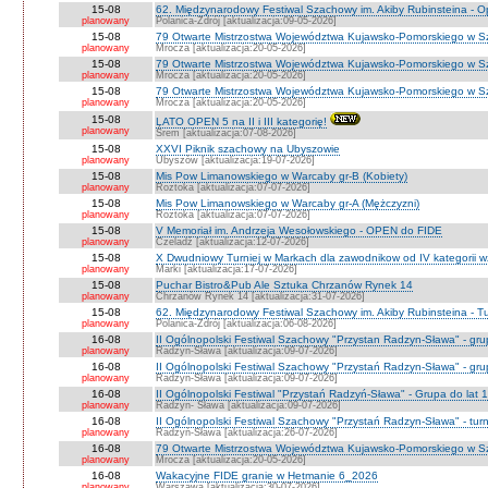
15-08
62. Międzynarodowy Festiwal Szachowy im. Akiby Rubinsteina - 
planowany
Polanica-Zdrój [aktualizacja:09-05-2026]
15-08
79 Otwarte Mistrzostwa Województwa Kujawsko-Pomorskiego w S
planowany
Mrocza [aktualizacja:20-05-2026]
15-08
79 Otwarte Mistrzostwa Województwa Kujawsko-Pomorskiego w 
planowany
Mrocza [aktualizacja:20-05-2026]
15-08
79 Otwarte Mistrzostwa Województwa Kujawsko-Pomorskiego w Sz
planowany
Mrocza [aktualizacja:20-05-2026]
15-08
LATO OPEN 5 na II i III kategorię!
planowany
Śrem [aktualizacja:07-08-2026]
15-08
XXVI Piknik szachowy na Ubyszowie
planowany
Ubyszów [aktualizacja:19-07-2026]
15-08
Mis Pow Limanowskiego w Warcaby gr-B (Kobiety)
planowany
Roztoka [aktualizacja:07-07-2026]
15-08
Mis Pow Limanowskiego w Warcaby gr-A (Mężczyzni)
planowany
Roztoka [aktualizacja:07-07-2026]
15-08
V Memoriał im. Andrzeja Wesołowskiego - OPEN do FIDE
planowany
Czeladź [aktualizacja:12-07-2026]
15-08
X Dwudniowy Turniej w Markach dla zawodnikow od IV kategorii 
planowany
Marki [aktualizacja:17-07-2026]
15-08
Puchar Bistro&Pub Ale Sztuka Chrzanów Rynek 14
planowany
Chrzanów Rynek 14 [aktualizacja:31-07-2026]
15-08
62. Międzynarodowy Festiwal Szachowy im. Akiby Rubinsteina - Tu
planowany
Polanica-Zdrój [aktualizacja:06-08-2026]
16-08
II Ogólnopolski Festiwal Szachowy "Przystan Radzyn-Sława" - gr
planowany
Radzyn-Sława [aktualizacja:09-07-2026]
16-08
II Ogólnopolski Festiwal Szachowy "Przystań Radzyn-Sława" - gru
planowany
Radzyn-Sława [aktualizacja:09-07-2026]
16-08
II Ogólnopolski Festiwal "Przystań Radzyń-Sława" - Grupa do lat 
planowany
Radzyn- Sława [aktualizacja:09-07-2026]
16-08
II Ogólnopolski Festiwal Szachowy "Przystań Radzyn-Sława" - turni
planowany
Radzyń-Sława [aktualizacja:26-07-2026]
16-08
79 Otwarte Mistrzostwa Województwa Kujawsko-Pomorskiego w Sz
planowany
Mrocza [aktualizacja:20-05-2026]
16-08
Wakacyjne FIDE granie w Hetmanie 6_2026
planowany
Warszawa [aktualizacja:30-07-2026]