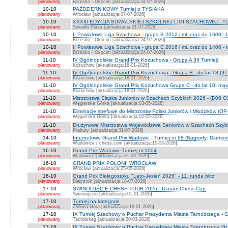
planowany
Brzesko - Okocim [aktualizacja:24-07-2026]
10-10
PAŹDZIERNIKOWY Turniej o TYSIAKA
planowany
Wrocław [aktualizacja:07-07-2026]
10-10
XXXIII EDYCJA SUWALSKIEJ SZKOLNEJ LIGI SZACHOWEJ - TU
planowany
Suwałki Plaza [aktualizacja:21-07-2026]
10-10
II Powiatowa Liga Szachowa - grupa B 2012 i mł. oraz do 1600 - t
planowany
Brzesko - Okocim [aktualizacja:24-07-2026]
10-10
II Powiatowa Liga Szachowa - grupa C 2016 i mł. oraz do 1400 - t
planowany
Brzesko - Okocim [aktualizacja:24-07-2026]
11-10
IV Ogólnopolskie Grand Prix Kożuchowa - Grupa A (III Turniej)
planowany
Kożuchów [aktualizacja:18-01-2026]
11-10
IV Ogólnopolskie Grand Prix Kożuchowa - Grupa B - do lat 18 (III 
planowany
Kożuchów [aktualizacja:18-01-2026]
11-10
IV Ogólnopolskie Grand Prix Kożuchowa Grupa C - do lat 10; max 
planowany
Kożuchów [aktualizacja:18-01-2026]
11-10
Mistrzostwa Śląska Juniorów w Szachach Szybkich 2026 - (D06 
planowany
Węgierska Górka [aktualizacja:03-05-2026]
11-10
Eliminacje strefowe do Mistrzostw Polski Juniorów i Młodzików (O
planowany
Węgierska Górka [aktualizacja:02-05-2026]
11-10
Drużynowe Mistrzostwa Województwa Seniorów w Szachach Szyb
planowany
Prabuty [aktualizacja:31-07-2026]
14-10
Internetowe Grand Prix Wadowic - Turniej nr 68 (Nagrody: Diamen
planowany
Wadowice / chess.com [aktualizacja:10-03-2026]
16-10
Grand Prix Wadowic-Turniej nr.1004
planowany
Wadowice [aktualizacja:31-03-2026]
16-10
GRAND PRIX POLONII WROCŁAW
planowany
Wrocław [aktualizacja:25-05-2026]
16-10
Grand Prix Białegostoku "Lato-Jesień 2026" - 11. runda blitz
planowany
Białystok [aktualizacja:18-07-2026]
17-10
ŚWINOUJŚCIE CHESS TOUR 2026 - Uznam Chess Cup
planowany
Świnoujście [aktualizacja:01-01-2026]
17-10
Turniej na kategorie
planowany
Zielona Góra [aktualizacja:18-01-2026]
17-10
IX Turniej Szachowy o Puchar Prezydenta Miasta Tarnobrzega - G
planowany
Tarnobrzeg [aktualizacja:20-03-2026]
17-10
IX Turniej Szachowy o Puchar Prezydenta Miasta Tarnobrzega Gr