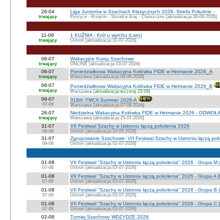
26-04
Liga Juniorów w Szachach Klasycznych 2026- Strefa Południe -
trwający
Pyrzyce - Krzęcin - Strzelce Kraj - Choszczno [aktualizacja:30-06-2026]
11-06
1 KUŹNIA - Król u wyrchu (Lato)
trwający
Ustroń [aktualizacja:31-07-2026]
06-07
Wakacyjne Kursy Szachowe
trwający
ONLINE [aktualizacja:03-07-2026]
06-07
Poniedziałkowa Wakacyjna Kołówka FIDE w Hetmanie 2026_A
trwający
Warszawa [aktualizacja:04-08-2026]
06-07
Poniedziałkowa Wakacyjna Kołówka FIDE w Hetmanie 2026_B
trwający
Warszawa [
aktualizacja:wczoraj 23:09
]
08-07
318th YMCA Summer 2026-A
07-08
Warszawa [aktualizacja:07-08-2026]
26-07
Niedzielna Wakacyjna Kołówka FIDE w Hetmanie 2026 - ODWOŁ
trwający
Warszawa [aktualizacja:25-07-2026]
31-07
VII Festiwal Szachy w Ustroniu łączą pokolenia 2026
08-08
Ustroń [aktualizacja:10-05-2026]
31-07
Zgrupowanie Szachowe- VII Festiwal Szachy w Ustroniu łączą po
09-08
Ustroń [aktualizacja:02-07-2026]
01-08
VII Festiwal "Szachy w Ustroniu łączą pokolenia" 2026 - Grupa M
07-08
Ustroń [aktualizacja:03-07-2026]
01-08
VII Festiwal "Szachy w Ustroniu łączą pokolenia" 2026 - Grupa A
07-08
Ustroń [aktualizacja:03-07-2026]
01-08
VII Festiwal "Szachy w Ustroniu łączą pokolenia" 2026 - Grupa B 
07-08
Ustroń [aktualizacja:03-07-2026]
01-08
VII Festiwal "Szachy w Ustroniu łączą pokolenia" 2026 - Grupa C 
07-08
Ustroń [aktualizacja:03-07-2026]
02-08
Turniej Szachowy WDZYDZE 2026