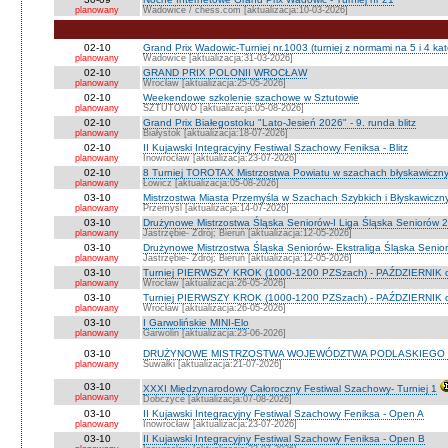
planowany
Wadowice / chess.com [aktualizacja:10-03-2026]
02-10
Grand Prix Wadowic-Turniej nr.1003 (turniej z normami na 5 i 4 kat
planowany
Wadowice [aktualizacja:31-03-2026]
02-10
GRAND PRIX POLONII WROCŁAW
planowany
Wrocław [aktualizacja:25-05-2026]
02-10
Weekendowe szkolenie szachowe w Sztutowie
planowany
SZTUTOWO [aktualizacja:05-08-2026]
02-10
Grand Prix Białegostoku "Lato-Jesień 2026" - 9. runda blitz
planowany
Białystok [aktualizacja:18-07-2026]
02-10
II Kujawski Integracyjny Festiwal Szachowy Feniksa - Blitz
planowany
Inowrocław [aktualizacja:23-07-2026]
02-10
8 Turniej TOROTAX Mistrzostwa Powiatu w szachach błyskawiczn
planowany
Łowicz [aktualizacja:05-08-2026]
03-10
Mistrzostwa Miasta Przemyśla w Szachach Szybkich i Błyskawiczn
planowany
Przemyśl [aktualizacja:14-07-2026]
03-10
Drużynowe Mistrzostwa Śląska Seniorów-I Liga Śląska Seniorów 
planowany
Jastrzębie- Zdrój; Bieruń [aktualizacja:12-05-2026]
03-10
Drużynowe Mistrzostwa Śląska Seniorów- Ekstraliga Śląska Seni
planowany
Jastrzębie- Zdrój; Bieruń [aktualizacja:12-05-2026]
03-10
Turniej PIERWSZY KROK (1000-1200 PZSzach) - PAŹDZIERNIK d
planowany
Wrocław [aktualizacja:26-05-2026]
03-10
Turniej PIERWSZY KROK (1000-1200 PZSzach) - PAŹDZIERNIK o
planowany
Wrocław [aktualizacja:26-05-2026]
03-10
I Garwolińskie MINI-Elo
planowany
Garwolin [aktualizacja:23-06-2026]
03-10
DRUŻYNOWE MISTRZOSTWA WOJEWÓDZTWA PODLASKIEGO 
planowany
Suwałki [aktualizacja:21-07-2026]
03-10
XXXI Międzynarodowy Całoroczny Festiwal Szachowy- Turniej 1
planowany
Dobczyce [aktualizacja:07-08-2026]
03-10
II Kujawski Integracyjny Festiwal Szachowy Feniksa - Open A
planowany
Inowrocław [aktualizacja:23-07-2026]
03-10
II Kujawski Integracyjny Festiwal Szachowy Feniksa - Open B