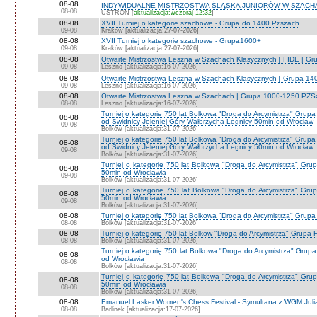
08-08
INDYWIDUALNE MISTRZOSTWA ŚLĄSKA JUNIORÓW W SZACHAC
08-08
USTROŃ [
aktualizacja:wczoraj 12:32
]
08-08
XVII Turniej o kategorie szachowe - Grupa do 1400 Pzszach
09-08
Kraków [aktualizacja:27-07-2026]
08-08
XVII Turniej o kategorie szachowe - Grupa1600+
09-08
Kraków [aktualizacja:27-07-2026]
08-08
Otwarte Mistrzostwa Leszna w Szachach Klasycznych | FIDE | G
09-08
Leszno [aktualizacja:16-07-2026]
08-08
Otwarte Mistrzostwa Leszna w Szachach Klasycznych | Grupa 1
09-08
Leszno [aktualizacja:16-07-2026]
08-08
Otwarte Mistrzostwa Leszna w Szachach | Grupa 1000-1250 PZS
08-08
Leszno [aktualizacja:16-07-2026]
Turniej o kategorie 750 lat Bolkowa "Droga do Arcymistrza" G
08-08
od Świdnicy Jeleniej Góry Wałbrzycha Legnicy 50min od Wrocław
09-08
Bolków [aktualizacja:31-07-2026]
Turniej o kategorie 750 lat Bolkowa "Droga do Arcymistrza" G
08-08
od Świdnicy Jeleniej Góry Wałbrzycha Legnicy 50min od Wrocław
09-08
Bolków [aktualizacja:31-07-2026]
Turniej o kategorię 750 lat Bolkowa "Droga do Arcymistrza" Gr
08-08
50min od Wrocławia
09-08
Bolków [aktualizacja:31-07-2026]
Turniej o kategorię 750 lat Bolkowa "Droga do Arcymistrza" Gr
08-08
50min od Wrocławia
09-08
Bolków [aktualizacja:31-07-2026]
08-08
Turniej o kategorię 750 lat Bolkowa "Droga do Arcymistrza" Grup
08-08
Bolków [aktualizacja:31-07-2026]
08-08
Turniej o kategorię 750 lat Bolkow "Droga do Arcymistrza" Grupa F
08-08
Bolków [aktualizacja:31-07-2026]
Turniej o kategorię 750 lat Bolkowa "Droga do Arcymistrza" Gru
08-08
od Wrocławia
08-08
Bolków [aktualizacja:31-07-2026]
Turniej o kategorię 750 lat Bolkowa "Droga do Arcymistrza" Gr
08-08
50min od Wrocławia
08-08
Bolków [aktualizacja:31-07-2026]
08-08
Emanuel Lasker Women's Chess Festival - Symultana z WGM Julią
08-08
Barlinek [aktualizacja:17-07-2026]