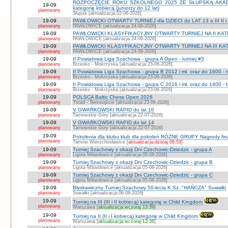
ROZPOCZĘCIE ROKU SZKOLNEGO 2025 ZE SŁUPSKĄ AKADEMI
19-09
kategorię kobiecą (juniorzy do 12 lat)
planowany
Słupsk [aktualizacja:02-06-2026]
19-09
PAWŁOWICKI OTWARTY TURNIEJ dla DZIECI do LAT 13 o III II i I
planowany
PAWŁOWICE [aktualizacja:24-06-2026]
19-09
PAWŁOWICKI KLASYFIKACYJNY OTWARTY TURNIEJ NA II KATEG
planowany
PAWŁOWICE [aktualizacja:24-06-2026]
19-09
PAWŁOWICKI KLASYFIKACYJNY OTWARTY TURNIEJ NA III KATEG
planowany
PAWŁOWICE [aktualizacja:24-06-2026]
19-09
II Powiatowa Liga Szachowa - grupa A Open - turniej #3
planowany
Brzesko - Mokrzyska [aktualizacja:23-06-2026]
19-09
II Powiatowa Liga Szachowa - grupa B 2012 i mł. oraz do 1600 - t
planowany
Brzesko - Mokrzyska [aktualizacja:23-06-2026]
19-09
II Powiatowa Liga Szachowa - grupa C 2016 i mł. oraz do 1400 - t
planowany
Brzesko - Mokrzyska [aktualizacja:23-06-2026]
19-09
POLSCA Baltic Chess Open 2026
planowany
Ystad - Świnoujście [aktualizacja:23-06-2026]
19-09
V GWARKOWSKI RAPID do lat 10
planowany
Tarnowskie Góry [aktualizacja:22-07-2026]
19-09
V GWARKOWSKI RAPID do lat 14
planowany
Tarnowskie Góry [aktualizacja:22-07-2026]
19-09
Pokolenia dla klubu klub dla pokoleń RÓŻNE GRUPY Nagrody fi
planowany
Tarnów Wierzchosławice [
aktualizacja:dzisiaj 06:53
]
19-09
Turniej Szachowy z okazji Dni Czechowic-Dziedzic - grupa A
planowany
Ligota Miliardowice [aktualizacja:05-08-2026]
19-09
Turniej Szachowy z okazji Dni Czechowic-Dziedzic - grupa B
planowany
Ligota Miliardowice [aktualizacja:05-08-2026]
19-09
Turniej Szachowy z okazji Dni Czechowic-Dziedzic - grupa C
planowany
Ligota Miliardowice [aktualizacja:05-08-2026]
19-09
Błyskawiczny Turniej Szachowy 50-lecia K.Sz. "HAŃCZA" Suwałki
planowany
Suwałki [aktualizacja:06-08-2026]
19-09
Turniej na III (III i II kobiecą) kategorię w Child Kingdom
planowany
Warszawa [
aktualizacja:wczoraj 13:39
]
19-09
Turniej na II (II i I kobiecą) kategorię w Child Kingdom
planowany
Warszawa [
aktualizacja:wczoraj 13:36
]