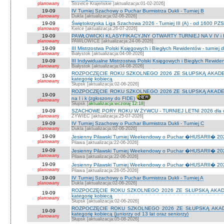
planowany
Strzelce Krajeńskie [aktualizacja:01-02-2026]
19-09
IV Turniej Szachowy o Puchar Burmistrza Dukli - Turniej B
planowany
Dukla [aktualizacja:02-06-2026]
19-09
Świętokrzyska Liga Szachowa 2026 - Turniej III (A) - od 1600 PZ
planowany
Kielce [aktualizacja:26-07-2026]
19-09
PAWŁOWICKI KLASYFIKACYJNY OTWARTY TURNIEJ NA V IV i I
planowany
PAWŁOWICE [aktualizacja:24-06-2026]
19-09
III Mistrzostwa Polski Księgowych i Biegłych Rewidentów - turniej d
planowany
Białystok [aktualizacja:04-08-2026]
19-09
III Indywidualne Mistrzostwa Polski Księgowych i Biegłych Rewid
planowany
Białystok [aktualizacja:04-08-2026]
ROZPOCZĘCIE ROKU SZKOLNEGO 2026 ZE SŁUPSKĄ AKADEMIĄ 
19-09
kategorię kobiecą
planowany
Słupsk [aktualizacja:02-06-2026]
ROZPOCZĘCIE ROKU SZKOLNEGO 2026 ZE SŁUPSKĄ AKADEMIĄ
19-09
na I i k (zgłoszony do FIDE)
planowany
Słupsk [
aktualizacja:wczoraj 12:18
]
19-09
SZACHOWE PORY ROKU W ŻYWCU - TURNIEJ LETNI 2026 dla dzie
planowany
ŻYWIEC [aktualizacja:25-07-2026]
19-09
IV Turniej Szachowy o Puchar Burmistrza Dukli - Turniej C
planowany
Dukla [aktualizacja:02-06-2026]
19-09
Jesienny Pilawski Turniej Weekendowy o Puchar �HUSARII� 2026
planowany
Pilawa [aktualizacja:22-06-2026]
19-09
Jesienny Pilawski Turniej Weekendowy o Puchar �HUSARII� 2026
planowany
Pilawa [aktualizacja:22-06-2026]
19-09
Jesienny Pilawski Turniej Weekendowy o Puchar �HUSARII� 2026
planowany
Pilawa [aktualizacja:28-05-2026]
19-09
IV Turniej Szachowy o Puchar Burmistrza Dukli - Turniej A
planowany
Dukla [aktualizacja:02-06-2026]
ROZPOCZĘCIE ROKU SZKOLNEGO 2026 ZE SŁUPSKĄ AKADEMI
19-09
kategorię kobiecą
planowany
Słupsk [aktualizacja:02-06-2026]
ROZPOCZĘCIE ROKU SZKOLNEGO 2026 ZE SŁUPSKĄ AKADEMI
19-09
kategorię kobiecą (juniorzy od 13 lat oraz seniorzy)
planowany
Słupsk [aktualizacja:05-08-2026]