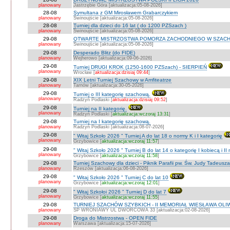
planowany
Jastrzębie Góra [aktualizacja:05-08-2026]
28-08
Symultana z GM Mirosławem Grabarczykiem
planowany
Świnoujście [aktualizacja:05-08-2026]
28-08
Turniej dla dzieci do 16 lat ( do 1200 PZSzach )
planowany
Świnoujście [aktualizacja:05-08-2026]
29-08
OTWARTE MISTRZOSTWA POMORZA ZACHODNIEGO W SZACH
planowany
Świnoujście [aktualizacja:05-08-2026]
29-08
Desperado Blitz (do FIDE)
planowany
Wejherowo [aktualizacja:09-06-2026]
29-08
Turniej DRUGI KROK (1250-1600 PZSzach) - SIERPIEŃ
planowany
Wrocław [
aktualizacja:dzisiaj 09:44
]
29-08
XIX Letni Turniej Szachowy w Amfiteatrze
planowany
Tarnów [aktualizacja:30-05-2026]
29-08
Turniej o III kategorię szachową.
planowany
Radzyń Podlaski [
aktualizacja:dzisiaj 09:52
]
29-08
Turniej na II kategorię.
planowany
Radzyń Podlaski [
aktualizacja:wczoraj 13:31
]
29-08
Turniej na I kategorię szachową.
planowany
Radzyń Podlaski [aktualizacja:08-07-2026]
29-08
" Witaj Szkoło 2026 " Turniej A do lat 18 o normy K i I kategorię
planowany
Grzybowice [
aktualizacja:wczoraj 11:57
]
29-08
" Witaj Szkoło 2026 " Turniej B do lat 14 o kategorię I kobiecą i I
planowany
Grzybowice [
aktualizacja:wczoraj 11:58
]
29-08
Turniej Szachowy dla dzieci - Piknik Parafii pw. Św. Judy Tadeus
planowany
Rzeszów [aktualizacja:06-08-2026]
29-08
" Witaj Szkoło 2026 " Turniej C do lat 10
planowany
Grzybowice [
aktualizacja:wczoraj 12:01
]
29-08
" Witaj Szkołoi 2026 " Turniej D do lat 7
planowany
Grzybowice [
aktualizacja:wczoraj 11:55
]
29-08
TURNIEJ SZACHÓW SZYBKICH - II MEMORIAŁ WIESŁAWA OLI
planowany
SP WRONIAWY UL DWORCOWA 33 [aktualizacja:02-08-2026]
29-08
Droga do Mistrzostwa - OPEN FIDE
planowany
Warszawa [aktualizacja:15-07-2026]