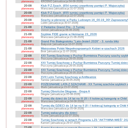
planowany
KROSNO [aktualizacja:04-08-2026]
20-08
Klub P.Z.Szach. (654 turniej czwartkowy pamięci P. Wajszczyka)
planowany
Warszawa [aktualizacja:31-07-2026]
20-08
Klub P.Z.Szach. (655 turniej czwartkowy pamięci P. Wajszczyka)
planowany
Warszawa [aktualizacja:22-07-2026]
20-08
Szachy w plenerze w Parku Ludowym 16_00-19_00! Zapraszamy!
planowany
Lublin [aktualizacja:30-07-2026]
21-08
V Piekielne Grand Prix - 3 Turniej
planowany
Ustroń [aktualizacja:06-06-2026]
21-08
Szybkie FIDE granie w Hetmanie 23_2026
planowany
Warszawa [aktualizacja:21-06-2026]
21-08
Grand Prix Białegostoku "Lato-Jesień 2026" - 3. runda blitz
planowany
Białystok [aktualizacja:10-07-2026]
21-08
Mistrzostwa Polski Niepełnosprawnych Kobiet w szachach 2026
planowany
Brok [aktualizacja:11-07-2026]
22-08
XXI Turniej Szachowy o Puchar Burmistrza Pszczyny szachy szyb
planowany
Pszczyna [aktualizacja:26-05-2026]
22-08
XXI Turniej Szachowy o Puchar Burmistrza Pszczyny Turniej dzieci
planowany
Pszczyna [aktualizacja:26-05-2026]
22-08
XXI Turniej Szachowy o Puchar Burmistrza Pszczyny Turniej dzieci
planowany
Pszczyna [aktualizacja:26-05-2026]
22-08
XVII Letni Turniej Szachowy w Amfiteatrze
planowany
Tarnów [aktualizacja:30-05-2026]
22-08
POŻEGNANIE LATA Z SZACHAMI - XX Turniej szachów szybkich 
planowany
Marki [aktualizacja:15-07-2026]
22-08
Turniej Obrońców Głogowa - Grupa A
planowany
Głogów [aktualizacja:05-08-2026]
22-08
Turniej dla dzieci do 14 lat na III (III i II kobiecą) kategorię w Chi
planowany
Warszawa [aktualizacja:04-08-2026]
22-08
Turniej dla DZIECI do 14 lat na II (II i I kobiecą) kategorię w Chil
planowany
Warszawa [aktualizacja:05-08-2026]
22-08
Turniej wakacyjny dla dzieci
planowany
Tczew [aktualizacja:02-07-2026]
22-08
Turniej Szachowy w ramach Programu LZS "AKTYWNA WIEŚ" 202
planowany
Kamień [aktualizacja:29-07-2026]
22-08
Turniej Szachowy w ramach Programu LZS "AKTYWNA WIEŚ" 202