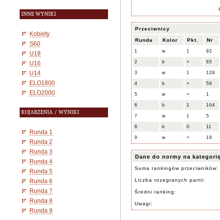
INNE WYNIKI
Przeciwnicy
Kobiety
Runda
Kolor
Pkt.
Nr
S60
1
w
1
92
U18
2
b
=
65
U16
U14
3
w
1
128
ELO1800
4
b
=
59
ELO2000
5
w
=
1
6
b
1
104
KOJARZENIA / WYNIKI
7
w
1
5
8
b
0
11
Runda 1
9
w
=
19
Runda 2
Runda 3
Dane do normy na kategori
Runda 4
Suma rankingów przeciwników:
Runda 5
Liczba rozegranych partii:
Runda 6
Runda 7
Średni ranking:
Runda 8
Uwagi:
Runda 9