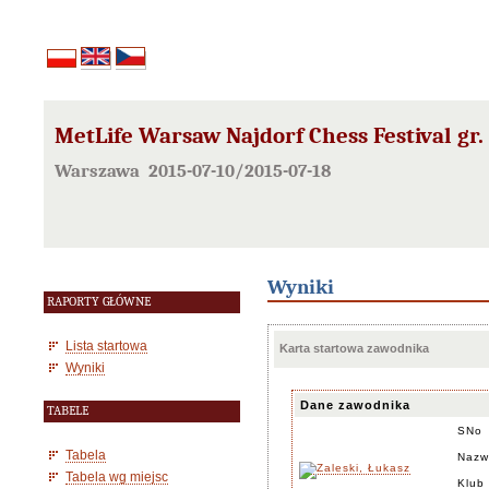
MetLife Warsaw Najdorf Chess Festival gr.
Warszawa 2015-07-10/2015-07-18
Wyniki
RAPORTY GŁÓWNE
Lista startowa
Karta startowa zawodnika
Wyniki
Dane zawodnika
TABELE
SNo
Tabela
Nazw
Tabela wg miejsc
Klub