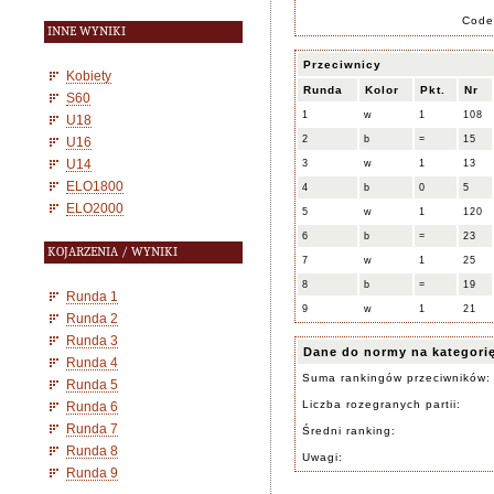
Code
INNE WYNIKI
Przeciwnicy
Kobiety
Runda
Kolor
Pkt.
Nr
S60
1
w
1
108
U18
2
b
=
15
U16
U14
3
w
1
13
ELO1800
4
b
0
5
ELO2000
5
w
1
120
6
b
=
23
KOJARZENIA / WYNIKI
7
w
1
25
8
b
=
19
Runda 1
9
w
1
21
Runda 2
Runda 3
Dane do normy na kategori
Runda 4
Suma rankingów przeciwników:
Runda 5
Liczba rozegranych partii:
Runda 6
Runda 7
Średni ranking:
Runda 8
Uwagi:
Runda 9