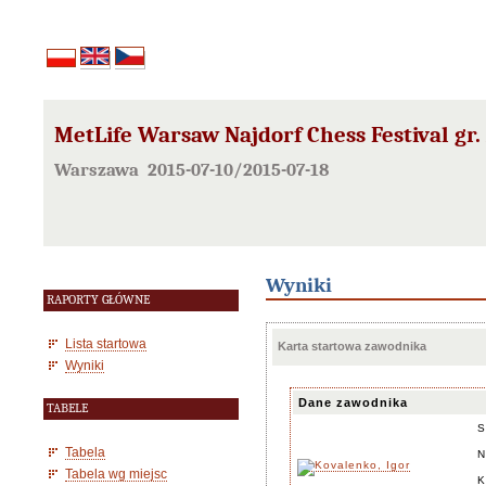
MetLife Warsaw Najdorf Chess Festival gr.
Warszawa 2015-07-10/2015-07-18
Wyniki
RAPORTY GŁÓWNE
Lista startowa
Karta startowa zawodnika
Wyniki
Dane zawodnika
TABELE
S
Tabela
N
Tabela wg miejsc
K