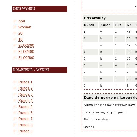
C
INNE WYNIKI
Przeciwnicy
S60
Runda
Kolor
Pkt.
Nr
Women
1
w
1
43
20
2
b
1
25
18
ELO2300
3
w
1
17
ELO2400
4
b
1
13
ELO2500
5
b
1
15
6
w
=
1
KOJARZENIA / WYNIKI
7
b
1
4
8
w
1
30
Runda 1
9
b
=
8
Runda 2
Runda 3
Dane do normy na kategori
Runda 4
Suma rankingów przeciwników:
Runda 5
Liczba rozegranych partii:
Runda 6
Runda 7
Średni ranking:
Runda 8
Uwagi:
Runda 9