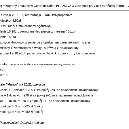
niej rozegrany zostanie w Centrum Tańca ERANOVA w Olsztynie przy ul. Obrońców Tobruku 
 turnieju 20-21.06 restauracja ERANOVA proponuje:
ciastko- 9,90zł
00zł : rosół z makaronem/ ogórkowa
anie 10,90zł : pierogi ruskie / pierogi z mięsem ( 8szt.)
danie 15,90zł
 sznycel drobiowy w panierce z opiekanymi ziemniakami i mizerią
:mielony z ziemniakami z wody i surówką z białej kapusty
la dziecka 10,90zł : panierowane fileciki kurczaka z frytkami i mizerią
 informacje oraz wstępne zamówienia na wyżywienie :
iwa
 87 55
telu "Manor" na 20/21 czerwca
rosła + 1 dziecko = 200 zł za pokój 2os. ze śniadaniem i obiadokolacją
słe + 1 dziecko = 270 zł za pokój 2+1 ze śniadaniem i obiadokolacją
sła + 2 dzieci = 240 zł za pokój 2+1 ze śniadaniem i obiadokolacją
 pokojach 3os. = 225 zł / pokój
 pokojach 4os. = 280 zł / pokój
Pokrzywnicki- Dział Marketingu