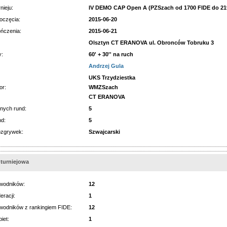
nieju:
IV DEMO CAP Open A (PZSzach od 1700 FIDE do 21
oczęcia:
2015-06-20
ńczenia:
2015-06-21
Olsztyn CT ERANOVA ul. Obronców Tobruku 3
y:
60' + 30'' na ruch
Andrzej Gula
UKS Trzydziestka
or:
WMZSzach
CT ERANOVA
nych rund:
5
nd:
5
ozgrywek:
Szwajcarski
 turniejowa
wodników:
12
eracji:
1
wodników z rankingiem FIDE:
12
iet:
1