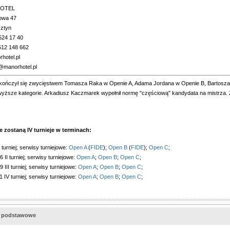
OTEL
kowa 47
sztyn
 524 17 40
512 148 662
hotel.pl
@manorhotel.pl
 zakończył się zwycięstwem Tomasza Raka w Openie A, Adama Jordana w Openie B, Bartosz
yższe kategorie. Arkadiusz Kaczmarek wypełnił normę "częściową" kandydata na mistrza. Z 
 zostaną IV turnieje w terminach:
 turniej; serwisy turniejowe:
Open A
(
FIDE
);
Open B
(
FIDE
);
Open C
;
6 II turniej; serwisy turniejowe:
Open A
;
Open B
;
Open C
;
 III turniej; serwisy turniejowe:
Open A
;
Open B
;
Open C
;
1 IV turniej; serwisy turniejowe:
Open A
;
Open B
;
Open C
;
e podstawowe