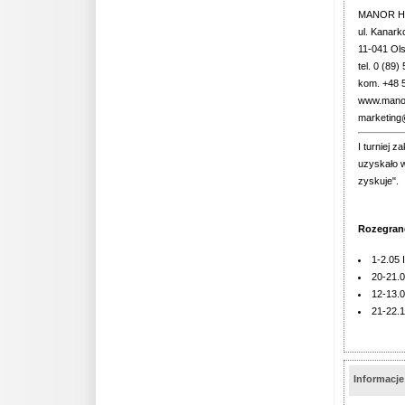
MANOR H
ul. Kanar
11-041 Ol
tel. 0 (89)
kom. +48 
www.manor
marketing
I turniej
uzyskało w
zyskuje".
Rozegrane
1-2.05 I
20-21.0
12-13.09
21-22.1
Informacj