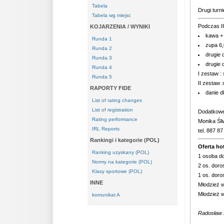
Tabela
Drugi tur
Tabela wg miejsc
Podczas II
KOJARZENIA / WYNIKI
kawa + 
Runda 1
zupa 6,
Runda 2
drugie d
Runda 3
drugie 
Runda 4
I zestaw :
Runda 5
II zestaw 
RAPORTY FIDE
danie d
List of rating changes
List of registration
Dodatkowe
Rating performance
Monika Śl
IRL Reports
tel. 887 87
Rankingi i kategorie (POL)
Oferta ho
Ranking uzyskany (POL)
1 osoba do
Normy na kategorie (POL)
2 os. doro
Klasy sportowe (POL)
1 os. doro
INNE
Młodzież w
Młodzież w
komunikat A
Radosław 