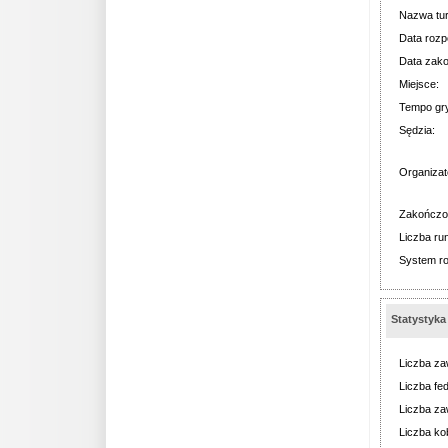
Nazwa tur
Data rozp
Data zako
Miejsce:
Tempo gr
Sędzia:
Organizat
Zakończo
Liczba ru
System r
Statystyka
Liczba za
Liczba fed
Liczba za
Liczba kob