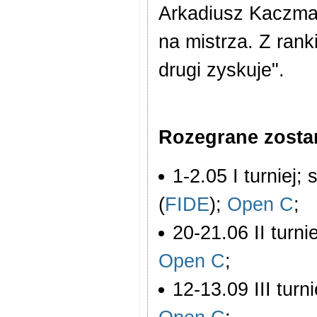
Arkadiusz Kaczma
na mistrza. Z rank
drugi zyskuje".
Rozegrane zostan
1-2.05 I turniej;
(
FIDE
);
Open C
;
20-21.06 II turni
Open C
;
12-13.09 III turn