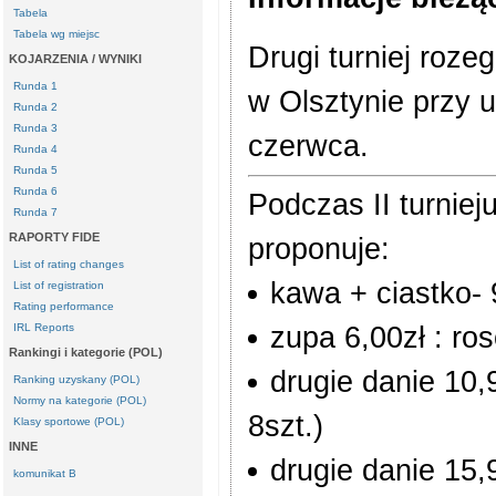
Tabela
Tabela wg miejsc
Drugi turniej ro
KOJARZENIA / WYNIKI
Runda 1
w Olsztynie przy 
Runda 2
Runda 3
czerwca.
Runda 4
Runda 5
Runda 6
Podczas II turnie
Runda 7
RAPORTY FIDE
proponuje:
List of rating changes
kawa + ciastko- 
List of registration
Rating performance
IRL Reports
zupa 6,00zł : r
Rankingi i kategorie (POL)
drugie danie 10,9
Ranking uzyskany (POL)
Normy na kategorie (POL)
8szt.)
Klasy sportowe (POL)
INNE
drugie danie 15,
komunikat B