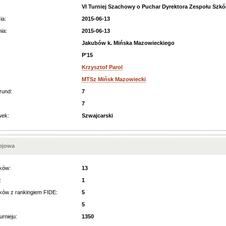
VI Turniej Szachowy o Puchar Dyrektora Zespołu Szk
ia:
2015-06-13
ia:
2015-06-13
Jakubów k. Mińska Mazowieckiego
P'15
Krzysztof Parol
MTSz Mińsk Mazowiecki
rund:
7
7
wek:
Szwajcarski
iejowa
ków:
13
:
1
ków z rankingiem FIDE:
5
5
urnieju:
1350