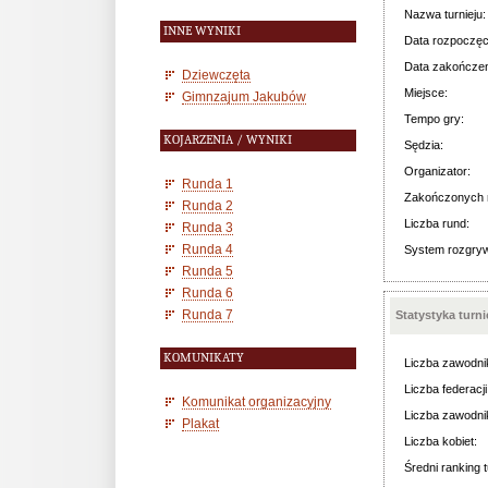
Nazwa turnieju:
INNE WYNIKI
Data rozpoczęc
Data zakończen
Dziewczęta
Miejsce:
Gimnzajum Jakubów
Tempo gry:
KOJARZENIA / WYNIKI
Sędzia:
Organizator:
Runda 1
Zakończonych 
Runda 2
Liczba rund:
Runda 3
Runda 4
System rozgry
Runda 5
Runda 6
Runda 7
Statystyka turn
KOMUNIKATY
Liczba zawodni
Liczba federacji
Komunikat organizacyjny
Liczba zawodni
Plakat
Liczba kobiet:
Średni ranking t