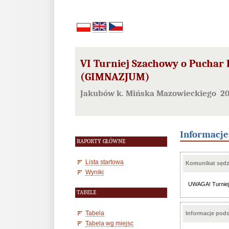
VI Turniej Szachowy o Puchar 
(GIMNAZJUM)
Jakubów k. Mińska Mazowieckiego 20
Informacj
RAPORTY GŁÓWNE
Lista startowa
Komunikat sędzi
Wyniki
UWAGA! Turniej 
TABELE
Tabela
Informacje pod
Tabela wg miejsc