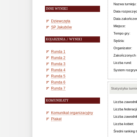
Nazwa turnieju:
INNE WYNIKI
Data rozpoczęc
Data zakończen
Dziewczęta
Miejsce:
SP Jakubów
Tempo gry:
KOJARZENIA / WYNIKI
Sędzia:
Organizator:
Runda 1
Zakończonych 
Runda 2
Liczba rund:
Runda 3
Runda 4
System rozgry
Runda 5
Runda 6
Runda 7
Statystyka turn
KOMUNIKATY
Liczba zawodni
Liczba federacji
Komunikat organizacyjny
Liczba zawodni
Plakat
Liczba kobiet:
Średni ranking t