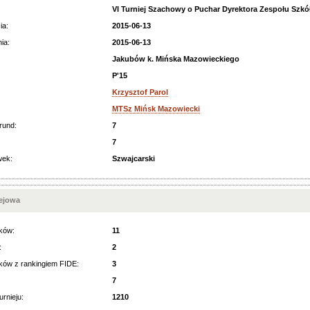
VI Turniej Szachowy o Puchar Dyrektora Zespołu Szkół
ia:
2015-06-13
ia:
2015-06-13
Jakubów k. Mińska Mazowieckiego
P'15
Krzysztof Parol
MTSz Mińsk Mazowiecki
rund:
7
7
wek:
Szwajcarski
iejowa
ków:
11
:
2
ków z rankingiem FIDE:
3
7
urnieju:
1210