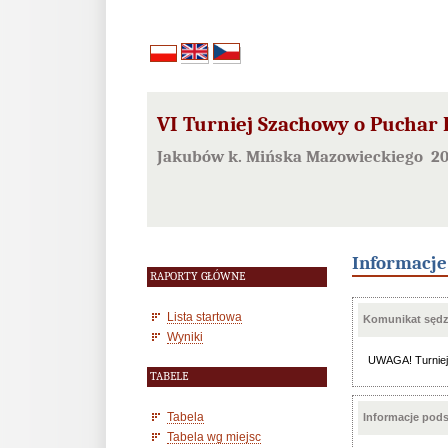
VI Turniej Szachowy o Puchar 
Jakubów k. Mińska Mazowieckiego 20
Informacj
RAPORTY GŁÓWNE
Lista startowa
Komunikat sędzi
Wyniki
UWAGA! Turniej 
TABELE
Tabela
Informacje pod
Tabela wg miejsc